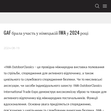
GAF брала участь у німецькій IWA у 2024 році
2024-08-19
«IWA OutdoorClassics – це провідна міжнародна виставка полювання
та стрільби, спорядження для активного відпочинку, а також
цивільного та службового спорядження безпеки. Чи то мисливські
аксесуари, чи засоби індивідуального захисту: IWA OutdoorClassics
International Trade Expo демонструє високоякісну зброю та товари для
активного відпочинку від міжнародних постачальників. Функції
вдосконалення. Основна увага приділяється спорядженню,
пов'язаному з цивільними та службовими вимогами безпеки. IWA –