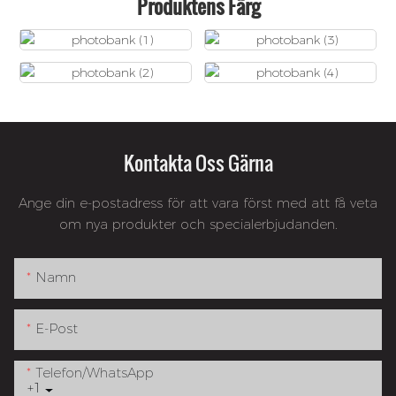
Produktens Färg
Kontakta Oss Gärna
Ange din e-postadress för att vara först med att få veta
om nya produkter och specialerbjudanden.
Namn
E-Post
Telefon/whatsApp
+1