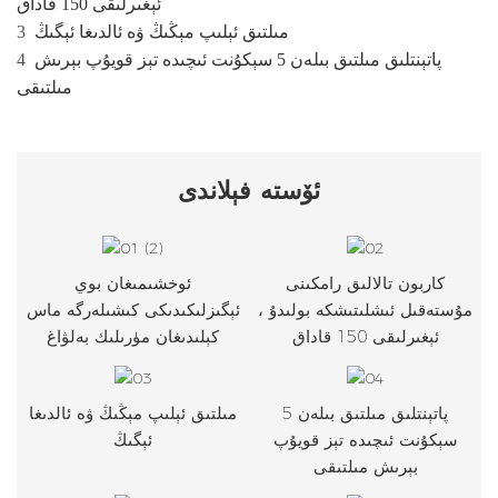
ئېغىرلىقى 150 قاداق
مىلتىق ئېلىپ مېڭىڭ ۋە ئالدىغا ئېگىڭ
3
پاتېنتلىق مىلتىق بىلەن 5 سېكۇنت ئىچىدە تېز قويۇپ بېرىش
4
مىلتىقى
ئۆستە
فېلاندى
كاربون تالالىق رامكىنى
ئوخشىمىغان بوي
مۇستەقىل ئىشلىتىشكە بولىدۇ ،
ئېگىزلىكىدىكى كىشىلەرگە ماس
ئېغىرلىقى 150 قاداق
كېلىدىغان مۈرىلىك بەلۋاغ
پاتېنتلىق مىلتىق بىلەن 5
مىلتىق ئېلىپ مېڭىڭ ۋە ئالدىغا
سېكۇنت ئىچىدە تېز قويۇپ
ئېگىڭ
بېرىش مىلتىقى