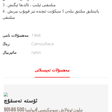
. مىلتىقنى ئېلىپ ، ئالدىغا ئېگىش
3
. پاتېنتلىق مىلتىق بىلەن 5 سېكۇنت ئىچىدە تېز قويۇپ بېرىش
4
مىلتىقى
1948
مەھسۇلات نامى:
Camouflace
رەڭ:
nylon
ماتېرىيال:
مەھسۇلات تەپسىلاتى
ئۆستە
تەسقۇچ
901-86 بولسا 500d نىلون ئوۋلاش سومكىسى