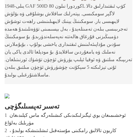
1948-يىلى GAF 500D كوردورا نىلون 80L كۆپ ئىقتىدارلىق دالا
لاگېر سومكىسى. يېتەرلىك ساقلاش بوشلۇقى ۋە بۆلۈش
لايىھىسى بار. سومكىنىڭ يېنىك لايىھىلىنىشى راھەت توشۇش
تەجرىبىسى بىلەن تەمىنلەيدۇ ، بەل بېسىمىنى تۆۋەنلىتىدۇ ھەمدە
دۈمبىڭىزنى قۇرغاق ھالەتتە نەپەسلەندۈرىدۇ. بۇ سومكىنىڭ
سۇدىن مۇداپىئەلىنىش ئىقتىدارى ياخشى بولۇپ ، بۇيۇملارنى
نەملىك ۋە يامغۇردىن ساقلايدۇ. بۇ مودېلغا ئالدى ياكى يان
تەرىپىگە مىلتىق ۋە ئوقيا ئېلىپ يۈرۈش ئۈچۈن تۆشۈك ئورنىتىلغان.
ئۇنى تېزلىكتە 5 سېكۇنت چۈشۈرۈش ئۈچۈن مىلتىق بىلەن
ماسلاشتۇرغىلى بولىدۇ.
تەسىر تەپسىلىگۈچى
ئوخشىمىغان بوي ئېگىزلىكىدىكى كىشىلەرگە ماس كېلىدىغان
1
مۈرىلىك بەلۋاغ
كاربون تالالىق رامكىنى مۇستەقىل ئىشلىتىشكە بولىدۇ ،
2