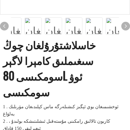
خاسلاشتۇرۇلغان چوڭ
سىغىملىق كامېرا لاگېر
سومكىسى 80L ئوۋ
سومكىسى
. ئوخشىمىغان بوي ئېگىز كىشىلەرگە ماس كېلىدىغان مۈرىلىك
1
بەلۋاغ
. كاربون تالالىق رامكىنى مۇستەقىل ئىشلىتىشكە بولىدۇ ،
2
ئېغىرلىقى 150 قاداق