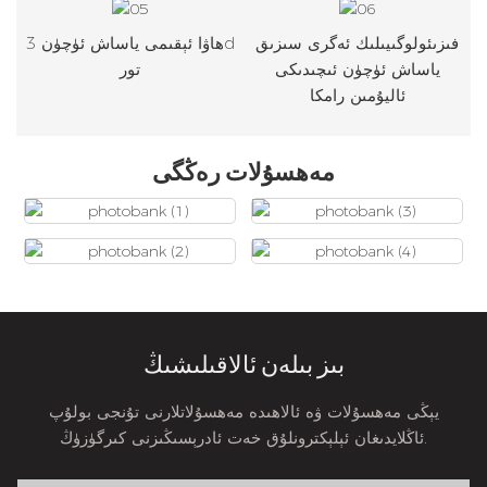
فىزىئولوگىيىلىك ئەگرى سىزىق
ھاۋا ئېقىمى ياساش ئۈچۈن 3d
ياساش ئۈچۈن ئىچىدىكى
تور
ئاليۇمىن رامكا
مەھسۇلات رەڭگى
بىز بىلەن ئالاقىلىشىڭ
يېڭى مەھسۇلات ۋە ئالاھىدە مەھسۇلاتلارنى تۇنجى بولۇپ
ئاڭلايدىغان ئېلېكترونلۇق خەت ئادرېسىڭىزنى كىرگۈزۈڭ.