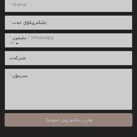
Name
ئېلېكترونلۇق خەت
تېلېفون / WhatsApp
+1
شىركەت
مەزمۇن
ھازىر تەكشۈرۈش ئەۋەتىڭ