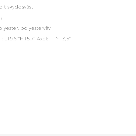
elt skyddsväst
ag
lyester, polyesterväv
 L19,6"*H15,7" Axel: 11"~13,5"