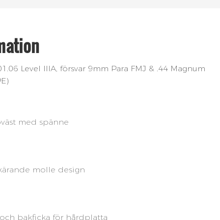
mation
01.06 Level IIIA, försvar 9mm Para FMJ & .44 Magnum
E)
väst med spänne
kärande molle design
och bakficka för hårdplatta