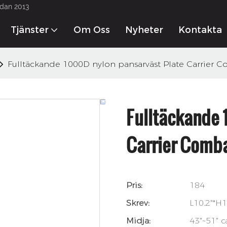
edan 2013
Tjänster
Om Oss
Nyheter
Kontakta 
Fulltäckande 1000D nylon pansarväst Plate Carrier Co
Fulltäckande 
Carrier Comba
Pris:
184
Skrev:
L10.2"*H1
Midja:
43"~51" c