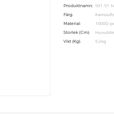
Produktnamn:
901-91 h
Färg:
Kamoufl
Material:
1000D po
Storlek (cm):
Huvuddel:
Vikt (kg):
5.2kg