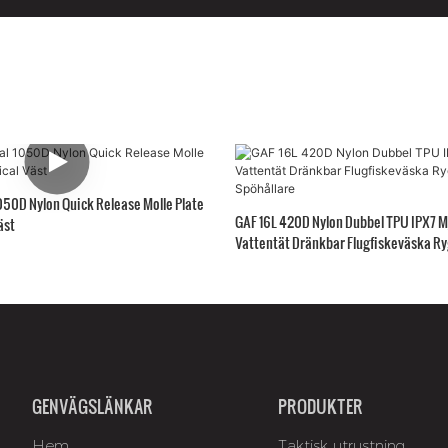
050D Nylon Quick Release Molle Plate
GAF 16L 420D Nylon Dubbel TPU IPX7 M
äst
Vattentät Dränkbar Flugfiskeväska R
Spöhållare
GENVÄGSLÄNKAR
PRODUKTER
Hem
Taktisk utrustning