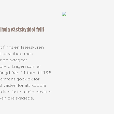
 hela västskyddet fyllt
 finns en laserskuren
tt para ihop med
r en avtagbar
dd vid kragen som är
ängd från 11 tum till 13,5
 armens tjocklek för
å västen för att koppla
 kan justera midjemåttet
 kan dra skadade.