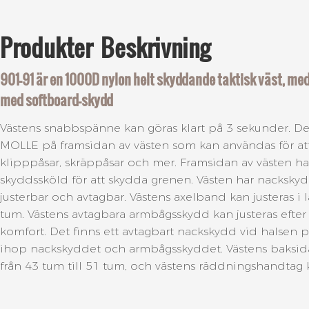
Produkter
Beskrivning
901-91 är en 1000D nylon helt skyddande taktisk väst, med
med softboard-skydd
Västens snabbspänne kan göras klart på 3 sekunder. Det
MOLLE på framsidan av västen som kan användas för a
klipppåsar, skräppåsar och mer. Framsidan av västen ha
skyddssköld för att skydda grenen. Västen har nacksky
justerbar och avtagbar. Västens axelband kan justeras i l
tum. Västens avtagbara armbågsskydd kan justeras efter
komfort. Det finns ett avtagbart nackskydd vid halsen p
ihop nackskyddet och armbågsskyddet. Västens baksida
från 43 tum till 51 tum, och västens räddningshandtag