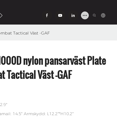
Oss
mbat Tactical Väst -GAF
1000D nylon pansarväst Plate
t Tactical Väst -GAF
2.9"
amail: 14.5" Armskydd: L12.2"*H10.2"