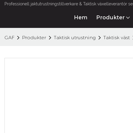
Professionell jaktutrustningstillverkare & Taktisk växelleverantör s
Hem
Produkter
GAF
Produkter
Taktisk utrustning
Taktisk väst