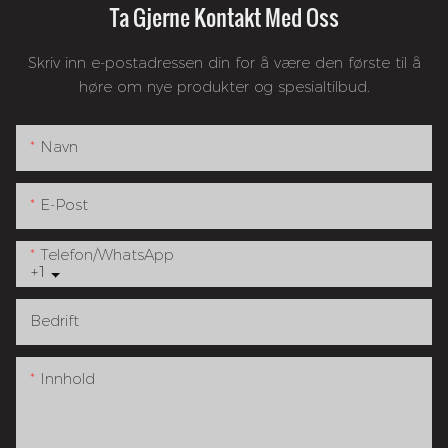
Ta Gjerne Kontakt Med Oss
Skriv inn e-postadressen din for å være den første til å
høre om nye produkter og spesialtilbud.
Navn
E-Post
Telefon/whatsApp
+1
Bedrift
Innhold