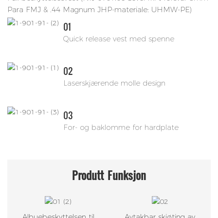
Para FMJ & .44 Magnum JHP-materiale: UHMW-PE)
01
Quick release vest med spenne
02
Laserskjærende molle design
03
For- og baklomme for hardplate
Produtt
Funksjon
Albuebeskyttelsen til
Avtakbar skjøting av