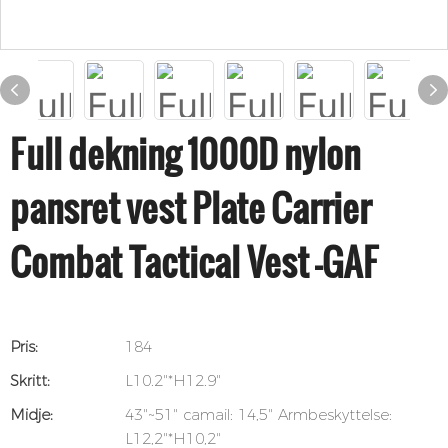
Full dekning 1000D nylon
pansret vest Plate Carrier
Combat Tactical Vest -GAF
Pris:
184
Skritt:
L10.2"*H12.9"
Midje:
43"~51" camail: 14,5" Armbeskyttelse:
L12,2"*H10,2"