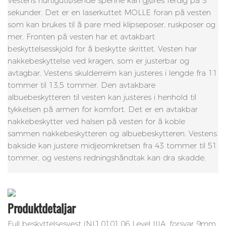
Vestens hurtigutløsende spenne kan gjøres ferdig på 3
sekunder. Det er en laserkuttet MOLLE foran på vesten
som kan brukes til å pare med klipseposer, ruskposer og
mer. Fronten på vesten har et avtakbart
beskyttelsesskjold for å beskytte skrittet. Vesten har
nakkebeskyttelse ved kragen, som er justerbar og
avtagbar. Vestens skulderreim kan justeres i lengde fra 11
tommer til 13,5 tommer. Den avtakbare
albuebeskytteren til vesten kan justeres i henhold til
tykkelsen på armen for komfort. Det er en avtakbar
nakkebeskytter ved halsen på vesten for å koble
sammen nakkebeskytteren og albuebeskytteren. Vestens
bakside kan justere midjeomkretsen fra 43 tommer til 51
tommer, og vestens redningshåndtak kan dra skadde.
Produktdetaljar
Full beskyttelsesvest (NIJ 0101.06 Level IIIA, forsvar 9mm