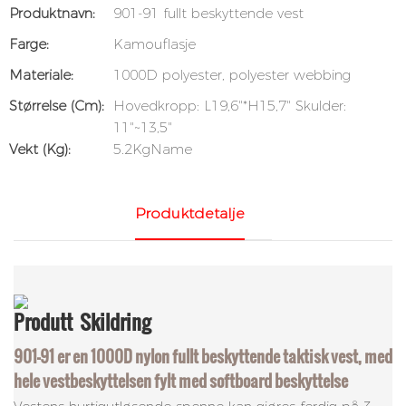
Produktnavn:
901-91 fullt beskyttende vest
Farge:
Kamouflasje
Materiale:
1000D polyester, polyester webbing
Størrelse (cm):
Hovedkropp: L19,6"*H15,7" Skulder:
11"~13,5"
Vekt (kg):
5.2KgName
Produktdetalje
Produtt
Skildring
901-91 er en 1000D nylon fullt beskyttende taktisk vest, med
hele vestbeskyttelsen fylt med softboard beskyttelse