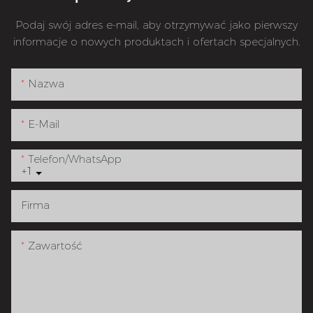
Podaj swój adres e-mail, aby otrzymywać jako pierwszy
informacje o nowych produktach i ofertach specjalnych.
Nazwa
E-Mail
Telefon/WhatsApp
+1
Firma
Zawartość