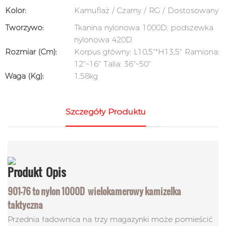
Kolor:
Kamuflaż / Czarny / RG / Dostosowany
Tworzywo:
Tkanina nylonowa 1000D, podszewka
nylonowa 420D
Rozmiar (cm):
Korpus główny: L10,5"*H13,5" Ramiona:
12"~16" Talia: 36"~50"
Waga (kg):
1.58kg
Szczegóły Produktu
Produkt
Opis
901-76 to nylon 1000D
wielokamerowy
kamizelka
taktyczna
Przednia ładownica na trzy magazynki może pomieścić