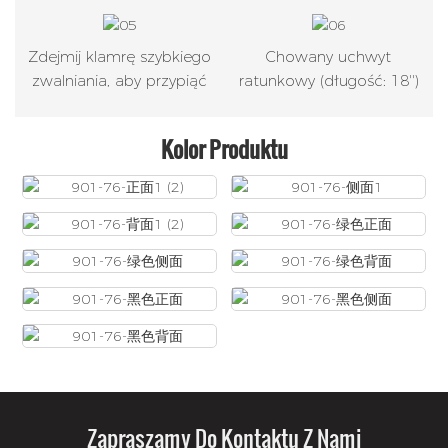
Zdejmij klamrę szybkiego
Chowany uchwyt
zwalniania, aby przypiąć
ratunkowy (długość: 18'')
Kolor Produktu
Zapraszamy Do Kontaktu Z Nami