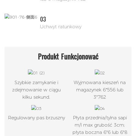
03
Uchwyt ratunkowy
Produkt
Funkcjonować
Szybkie zamykanie i
Wyjmowana kieszeń na
zdejmowanie w ciągu
magazynek 6*556 lub
kilku sekund.
3*762
Regulowany pas brzuszny
Płyta przednia/tylna sapi
m/l max grubość 3cm;
płyta boczna 6*6 lub 6*8