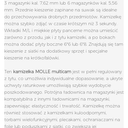
3 magazynki kal. 7,62 mm lub 6 magazynków kal. 5,56
mm. Przednie kieszenie zapinane na suwak są idealne
do przechowywania drobnych przedmiotów. Kamizelkę
można szybko zdjąć w czasie krótszym niż 3 sekundy.
Wkładki M/L i miękkie płyty pancerne można umieścić
zarówno z przodu, jak i z tyłu kamizelki, a po bokach
można dodać płyty boczne 6*6 lub 6*8. Znajdują się tam
kieszenie z siatki na dodatkowy sprzęt i specjalne
kieszenie na krótkofalówki.
Ten
kamizelka MOLLE multicam
jest w pełni regulowany
z tyłu, co umożliwia indywidualne dopasowanie, a ukryte
uchwyty ratunkowe umożliwiają szybkie wydobycie
poszkodowanego. Potrójna ładownica na magazynki jest
kompatybilna z innymi ładownicami na magazynki,
zapewniając elastyczność i trwałość. Kamizelkę można
również stosować z kamizelkami kuloodpornymi,
torbami wielofunkcyjnymi, plecakami, ochraniaczami na
folie lub poduszkami z siatki, co zwiększa jej