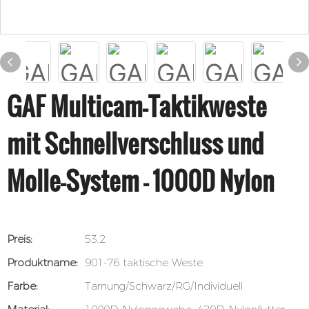
GAF Multicam-Taktikweste
mit Schnellverschluss und
Molle-System – 1000D Nylon
Preis:
53.2
Produktname:
901-76 taktische Weste
Farbe:
Tarnung/Schwarz/RG/Individuell