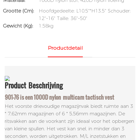
Materiaal:
1000D nylon stof, 420D nylon voering
Grootte (cm):
Hoofdgedeelte: L10.5"*H13.5" Schouder:
12"~16" Taille: 36"~50"
Gewicht (kg):
1.58kg
Productdetail
Product
Beschrijving
901-76 is een 1000D nylon
multicam
tactisch vest
Het voorste drievoudige magazijnvak biedt ruimte aan 3
* 7,62mm magazijnen of 6 * 5,56mm magazijnen. De
ritsvakken aan de voorkant zijn ideaal voor het opbergen
van kleine spullen. Het vest kan snel, in minder dan 3
seconden, worden uitgetrokken. M/L inzetstukken en