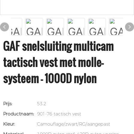
GAF snelsluiting multicam
tactisch vest met molle-
systeem - 1000D nylon
Prijs:
53.2
Productnaam:
901-76 tactisch vest
Kleur:
Camouflage/zwart/RG/aangepast