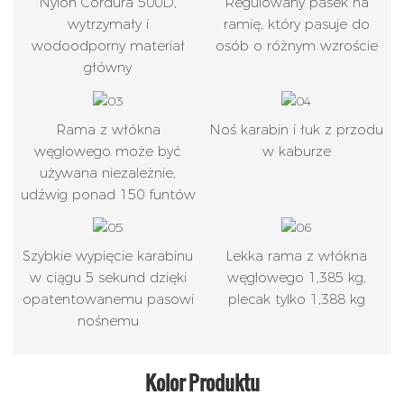
Nylon Cordura 500D,
Regulowany pasek na
wytrzymały i
ramię, który pasuje do
wodoodporny materiał
osób o różnym wzroście
główny
Rama z włókna
Noś karabin i łuk z przodu
węglowego może być
w kaburze
używana niezależnie,
udźwig ponad 150 funtów
Szybkie wypięcie karabinu
Lekka rama z włókna
w ciągu 5 sekund dzięki
węglowego 1,385 kg,
opatentowanemu pasowi
plecak tylko 1,388 kg
nośnemu
Kolor Produktu