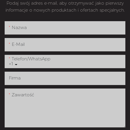
Podaj swój adres e-mail, aby otrzymywać jako pierwszy
informacje o nowych produktach i ofertach specjalnych.
Nazwa
E-Mail
Telefon/WhatsApp
+1
Firma
Zawartość