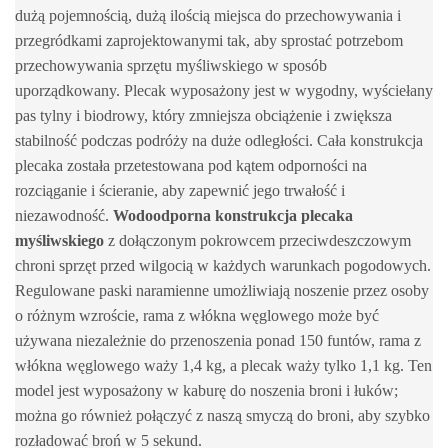
dużą pojemnością, dużą ilością miejsca do przechowywania i
przegródkami zaprojektowanymi tak, aby sprostać potrzebom
przechowywania sprzętu myśliwskiego w sposób
uporządkowany. Plecak wyposażony jest w wygodny, wyściełany
pas tylny i biodrowy, który zmniejsza obciążenie i zwiększa
stabilność podczas podróży na duże odległości. Cała konstrukcja
plecaka została przetestowana pod kątem odporności na
rozciąganie i ścieranie, aby zapewnić jego trwałość i
niezawodność.
Wodoodporna konstrukcja plecaka
myśliwskiego
z dołączonym pokrowcem przeciwdeszczowym
chroni sprzęt przed wilgocią w każdych warunkach pogodowych.
Regulowane paski naramienne umożliwiają noszenie przez osoby
o różnym wzroście, rama z włókna węglowego może być
używana niezależnie do przenoszenia ponad 150 funtów, rama z
włókna węglowego waży 1,4 kg, a plecak waży tylko 1,1 kg. Ten
model jest wyposażony w kaburę do noszenia broni i łuków;
można go również połączyć z naszą smyczą do broni, aby szybko
rozładować broń w 5 sekund.