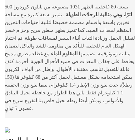
حقيبة الظهر 1931 مصنوعة من نايلون كوردورا 500D بسعة 80
لترًا، وهي مثالية للرحلات الطويلة
. تتميز بسعة كبيرة مع مساحة
تخزين واسعة وأقسام مصممة خصيصًا لتلبية احتياجات التخزين
المنظم لمعدات الصيد. كما تتميز بظهر مبطن مريح وحزام خصر
لتقليل الحمل وزيادة الثبات أثناء السفر لمسافات طويلة. تم اختبار
الهيكل العام للحقيبة للتأكد من مقاومته للشد والتآكل لضمان
متانته وموثوقيته. تصميمها
المقاوم للماء
مع غطاء مطري مدمج
يحافظ على جفاف المعدات في جميع الأحوال الجوية. أحزمة كتف
قابلة للتعديل تناسب مختلف الأطوال، وإطار من ألياف الكربون
يمكن استخدامه بشكل مستقل لحمل أكثر من 68 كيلوغرامًا (150
رطلاً)، حيث يبلغ وزن الإطار 1.4 كيلوغرام، بينما يبلغ وزن الحقيبة
1.1 كيلوغرام فقط. يأتي هذا الطراز مع حافظة لحمل البنادق
والأقواس، ويمكن أيضًا ربطه بحبل خاص بنا لتفريغ سريع في
غضون 5 ثوانٍ.
تفاصيل المنتج