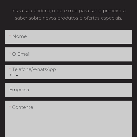
Insira seu endereço de e-mail para ser o primeiro a
saber sobre novos produtos e ofertas especiais.
Nome
O Email
Telefone/whatsApp
+1
Empresa
Contente