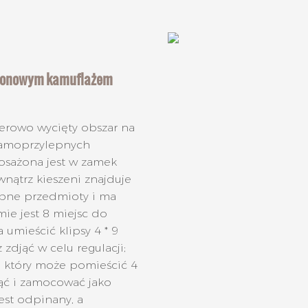
nylonowym kamuflażem
aserowo wycięty obszar na
samoprzylepnych
posażona jest w zamek
nątrz kieszeni znajduje
obne przedmioty i ma
mie jest 8 miejsc do
 umieścić klipsy 4 * 9
djąć w celu regulacji;
, który może pomieścić 4
jąć i zamocować jako
est odpinany, a