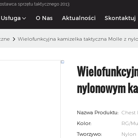
dostawca sprzętu taktycznego 2013
Usługa
O Nas
Aktualności
Skontaktuj 
czne
Wielofunkcyjna kamizelka taktyczna Molle z n
Wielofunkcyjn
nylonowym k
Nazwa Produktu:
Chest 
Kolor:
RG/Mu
Tworzywo:
Nylon