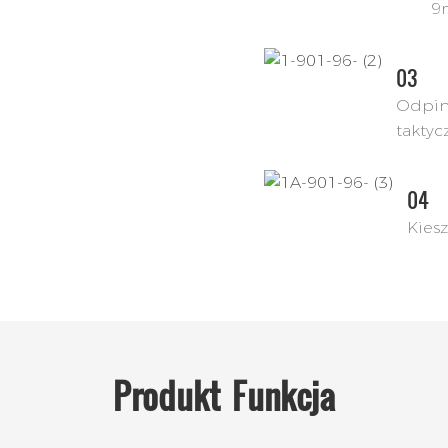
9
03
Odpin
taktyc
04
Kies
Produkt
Funkcja