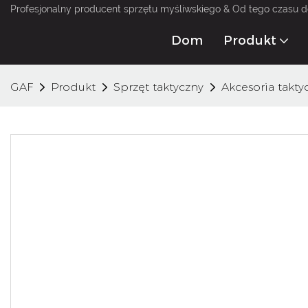
Profesjonalny producent sprzętu myśliwskiego & Od tego czasu 
Dom
Produkt
GAF
Produkt
Sprzęt taktyczny
Akcesoria takty