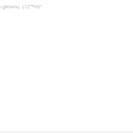
 główny: L12"*H6"