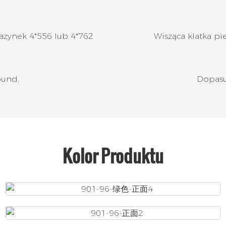
azynek 4*556 lub 4*762
Wisząca klatka p
bund.
Dopasu
Kolor Produktu