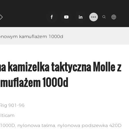
Się Z Nami
ylonowym kamuflażem 1000d
a kamizelka taktyczna Molle z
amuflażem 1000d
Rig 901-96
lticam
 1000D, nylonowa taśma, nylonowa podszewka 420D