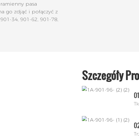
aramienny pasa
 go zdjąć i połączyć z
 901-34, 901-62, 901-78,
Szczegóły Pr
01
T
0
Tr