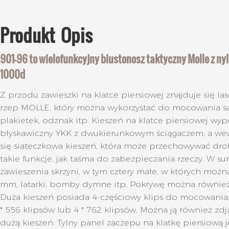
Produkt
Opis
901-96 to wielofunkcyjny biustonosz taktyczny Molle z 
1000d
Z przodu zawieszki na klatce piersiowej znajduje się l
rzep MOLLE, który można wykorzystać do mocowania 
plakietek, odznak itp. Kieszeń na klatce piersiowej wy
błyskawiczny YKK z dwukierunkowym ściągaczem, a wew
się siateczkowa kieszeń, która może przechowywać dr
takie funkcje, jak taśma do zabezpieczania rzeczy. W su
zawieszenia skrzyni, w tym cztery małe, w których można
mm, latarki, bomby dymne itp. Pokrywę można również z
Duża kieszeń posiada 4-częściowy klips do mocowania
* 556 klipsów lub 4 * 762 klipsów. Można ją również zd
dużą kieszeń. Tylny panel zaczepu na klatkę piersiową j