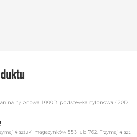
oduktu
kanina nylonowa 1000D, podszewka nylonowa 420D
2
zymaj 4 sztuki magazynków 556 lub 762; Trzymaj 4 szt.