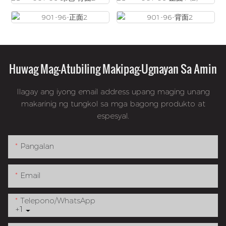
Huwag Mag-Atubiling Makipag-Ugnayan Sa Amin
Ilagay ang iyong email address upang maging unang
makarinig ng tungkol sa mga bagong produkto at
espesyal.
Pangalan
Email
Telepono/whatsApp
+1