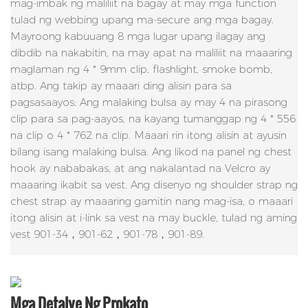
mag-imbak ng maliliit na bagay at may mga function
tulad ng webbing upang ma-secure ang mga bagay.
Mayroong kabuuang 8 mga lugar upang ilagay ang
dibdib na nakabitin, na may apat na maliliit na maaaring
maglaman ng 4 * 9mm clip, flashlight, smoke bomb,
atbp. Ang takip ay maaari ding alisin para sa
pagsasaayos; Ang malaking bulsa ay may 4 na pirasong
clip para sa pag-aayos, na kayang tumanggap ng 4 * 556
na clip o 4 * 762 na clip. Maaari rin itong alisin at ayusin
bilang isang malaking bulsa. Ang likod na panel ng chest
hook ay nababakas, at ang nakalantad na Velcro ay
maaaring ikabit sa vest. Ang disenyo ng shoulder strap ng
chest strap ay maaaring gamitin nang mag-isa, o maaari
itong alisin at i-link sa vest na may buckle, tulad ng aming
vest 901-34，901-62，901-78，901-89.
Mga Detalye Ng Prokato