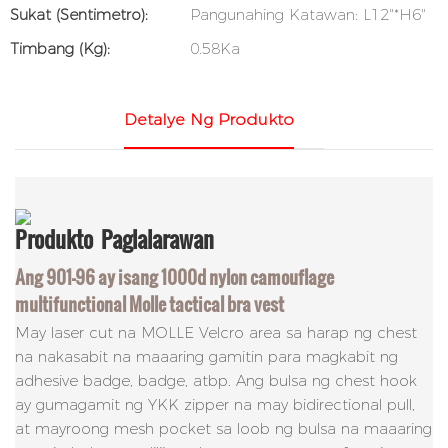
Sukat (sentimetro):
Pangunahing Katawan: L12"*H6"
Timbang (kg):
0.58Ka
Detalye Ng Produkto
Produkto
Paglalarawan
Ang 901-96 ay isang 1000d nylon camouflage
multifunctional Molle tactical bra vest
May laser cut na MOLLE Velcro area sa harap ng chest
na nakasabit na maaaring gamitin para magkabit ng
adhesive badge, badge, atbp. Ang bulsa ng chest hook
ay gumagamit ng YKK zipper na may bidirectional pull,
at mayroong mesh pocket sa loob ng bulsa na maaaring