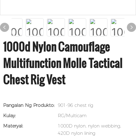
1000d Nylon Camouflage
Multifunction Molle Tactical
Chest Rig Vest
Pangalan Ng Produkto:
901-96 chest rig
Kulay:
RG/Multicam
Materyal:
1000D nylon, nylon webbing,
420D nylon lining