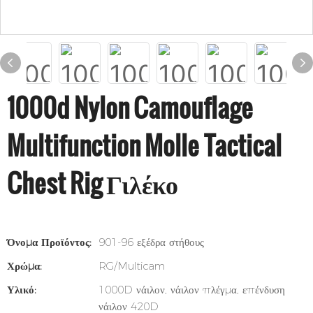
1000d Nylon Camouflage
Multifunction Molle Tactical
Chest Rig Γιλέκο
Όνομα Προϊόντος:
901-96 εξέδρα στήθους
Χρώμα:
RG/Multicam
Υλικό:
1000D νάιλον, νάιλον πλέγμα, επένδυση
νάιλον 420D