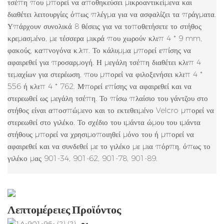
τσέπη που μπορεί να αποθηκεύσει μικροαντικείμενα και
διαθέτει λειτουργίες όπως πλέγμα για να ασφαλίζει τα πράγματα.
Υπάρχουν συνολικά 8 θέσεις για να τοποθετήσετε το στήθος
κρεμασμένο, με τέσσερα μικρά που χωρούν κλιπ 4 * 9 mm,
φακούς, καπνογόνα κ.λπ. Το κάλυμμα μπορεί επίσης να
αφαιρεθεί για προσαρμογή. Η μεγάλη τσέπη διαθέτει κλιπ 4
τεμαχίων για στερέωση, που μπορεί να φιλοξενήσει κλιπ 4 *
556 ή κλιπ 4 * 762. Μπορεί επίσης να αφαιρεθεί και να
στερεωθεί ως μεγάλη τσέπη. Το πίσω πλαίσιο του γάντζου στο
στήθος είναι αποσπώμενο και το εκτεθειμένο Velcro μπορεί να
στερεωθεί στο γιλέκο. Το σχέδιο του ιμάντα ώμου του ιμάντα
στήθους μπορεί να χρησιμοποιηθεί μόνο του ή μπορεί να
αφαιρεθεί και να συνδεθεί με το γιλέκο με μια πόρπη, όπως το
γιλέκο μας 901-34, 901-62, 901-78, 901-89.
Λεπτομέρειες Προϊόντος