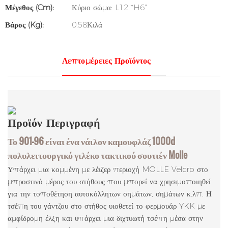
Μέγεθος (cm):
Κύριο σώμα: L12"*H6"
Βάρος (kg):
0.58Κιλά
Λεπτομέρειες Προϊόντος
Προϊόν
Περιγραφή
Το 901-96 είναι ένα νάιλον καμουφλάζ 1000d
πολυλειτουργικό γιλέκο τακτικού σουτιέν Molle
Υπάρχει μια κομμένη με λέιζερ περιοχή MOLLE Velcro στο
μπροστινό μέρος του στήθους που μπορεί να χρησιμοποιηθεί
για την τοποθέτηση αυτοκόλλητων σημάτων, σημάτων κ.λπ. Η
τσέπη του γάντζου στο στήθος υιοθετεί το φερμουάρ YKK με
αμφίδρομη έλξη και υπάρχει μια διχτυωτή τσέπη μέσα στην