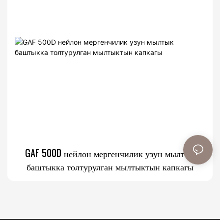
GAF 500D нейлон мергенчилик узун мылтык
баштыкка толтурулган мылтыктын капкагы