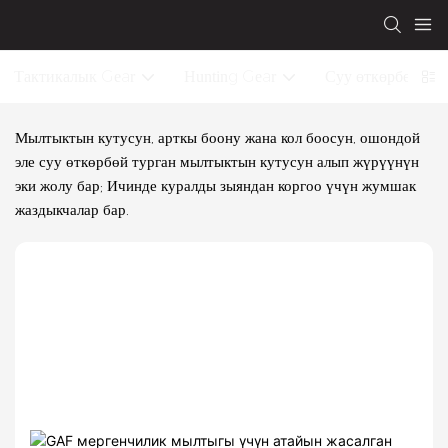
Тактикалык Gear
Hunting Gear
Суу өткөрбөй тур
Мылтыктын кутусун, арткы боону жана кол боосун, ошондой
эле суу өткөрбөй турган мылтыктын кутусун алып жүрүүнүн
эки жолу бар; Ичинде куралды зыяндан коргоо үчүн жумшак
жаздыкчалар бар.