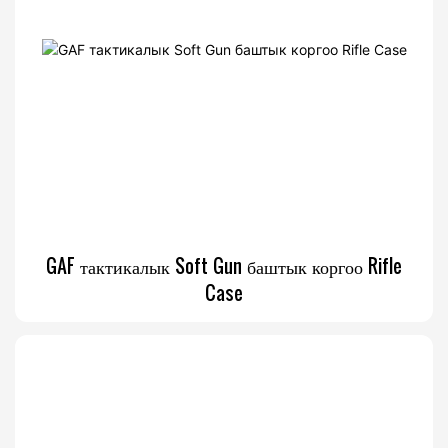
GAF тактикалык Soft Gun баштык коргоо Rifle
Case