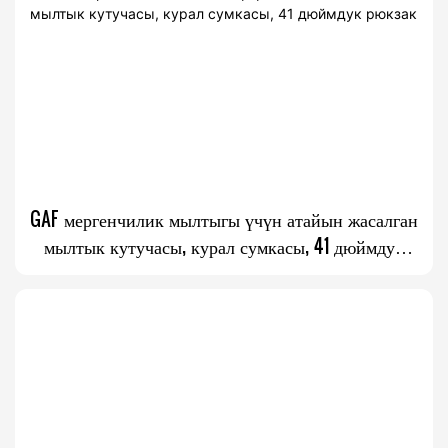
GAF мергенчилик мылтыгы үчүн атайын жасалган
мылтык кутучасы, курал сумкасы, 41 дюймдук
рюкзак