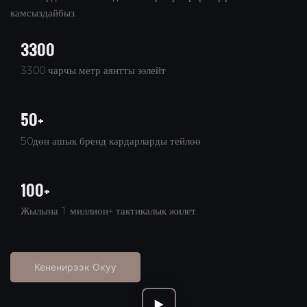
камсыздайбыз.
3300
3300 чарчы метр аянтты ээлейт
50+
50дөн ашык бренд кардарларды тейлөө
100+
Жылына 1 миллион+ тактикалык жилет.
Кененирээк Окуу