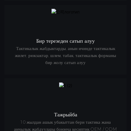
Бир терезеден сатып алуу
Тактикалык жабдыктарды, анын ичинде тактикалык
жилет, рюкзактар, шлем, табак, тактикалык форманы
бир жолу сатып алуу
Тажрыйба
10 жылдан ашык убакыттан бери тактика жана
аңчылык жабдуулары боюнча кесиптик OEM / ODM