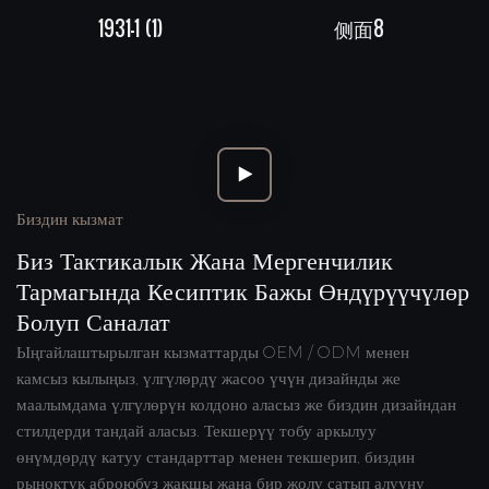
1931-1 (1)
侧面8
Биздин кызмат
Биз Тактикалык Жана Мергенчилик
Тармагында Кесиптик Бажы Өндүрүүчүлөр
Болуп Саналат
Ыңгайлаштырылган кызматтарды OEM / ODM менен
камсыз кылыңыз, үлгүлөрдү жасоо үчүн дизайнды же
маалымдама үлгүлөрүн колдоно аласыз же биздин дизайндан
стилдерди тандай аласыз. Текшерүү тобу аркылуу
өнүмдөрдү катуу стандарттар менен текшерип, биздин
рыноктук аброюбуз жакшы жана бир жолу сатып алууну