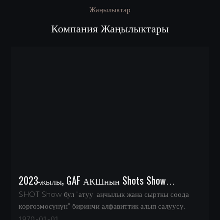
Жаңылыктар
Компания Жаңылыктары
2023-жылы, GAF АКШнын Shots Show
катышкан
SHOT Show бул "атуу, аңчылык жана сырткы соода
көргөзмөсүнүн" биринчи алфавиттик алып салуусу.
1970
01
01