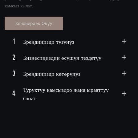
камсыз кылат.
Кененирээк Окуу
1
Брендиңизди түзүңүз
2
Бизнесиңиздин өсүшүн тездетүү
3
Брендиңизди көтөрүңүз
Туруктуу камсыздоо жана ырааттуу
4
сапат