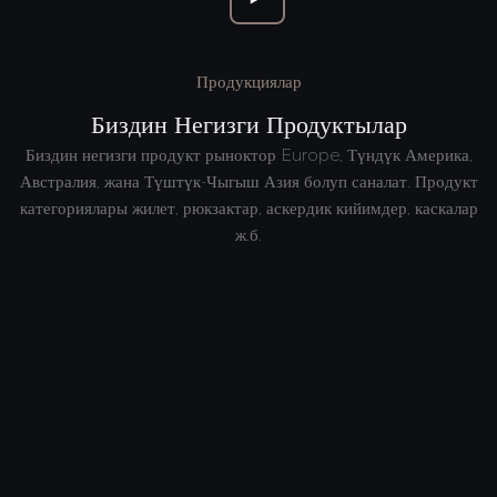
Продукциялар
Биздин Негизги Продуктылар
Биздин негизги продукт рыноктор Europe, Түндүк Америка,
Австралия, жана Түштүк-Чыгыш Азия болуп саналат. Продукт
категориялары жилет, рюкзактар, аскердик кийимдер, каскалар
ж.б.