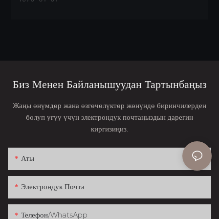
Биз Менен Байланышуудан Тартынбаңыз
Жаңы өнүмдөр жана өзгөчөлүктөр жөнүндө биринчилерден
болуп угуу үчүн электрондук почтаңыздын дарегин
киргизиңиз.
Аты
Электрондук Почта
Телефон/whatsApp