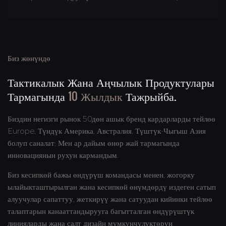
Биз жөнүндө
Тактикалык Жана Аңчылык Продуктулары
Тармагында
10 Жылдык
Тажрыйба.
Биздин негизги рынок 50дөн ашык бренд кардарларды тейлөө
Europe, Түндүк Америка, Австралия, Түштүк-Чыгыш Азия
болуп саналат; Мен ар дайым өнөр жай тармагында
инновациянын рухун кармандым.
Биз кесипкөй бажы өндүрүш командасы менен, жогорку
ылайыкташтырылган жана кесипкөй өнүмдөрдү издеген сатып
алуучулар сапаттуу, жеткирүү жана сатуудан кийинки тейлөө
талаптарын канааттандырууга багытталган өндүрүштүк
линияларды жана салт дизайн мүмкүнчүлүктөрүн