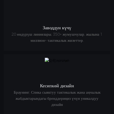
Заводдун күчү
20 өндүрүш линиялары, 350+ жумушчулар, жылына 1
миллион+ тактикалык жилеттер.
Кесипкөй дизайн
Браунинг, Спика сыяктуу тактикалык жана аңчылык
жабдыктарындагы бренддериңиз үчүн уникалдуу
дизайн