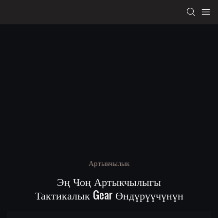
Артыкчылык
Эң Чоң Артыкчылыгы
Тактикалык Gear Өндүрүүчүнүн