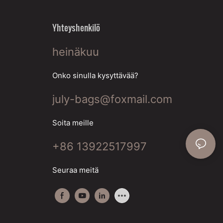
Yhteyshenkilö
heinäkuu
Onko sinulla kysyttävää?
july-bags@foxmail.com
Soita meille
+86 13922517997
Seuraa meitä