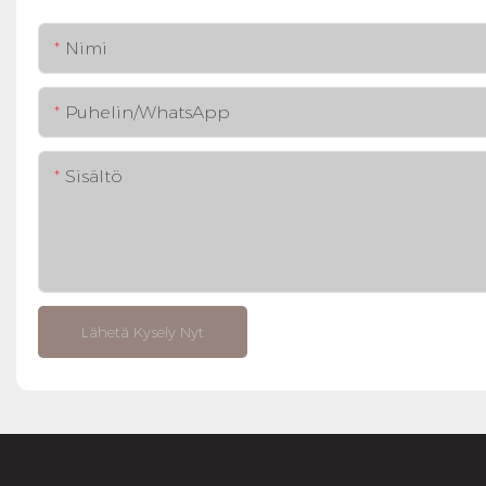
Nimi
Puhelin/WhatsApp
Sisältö
Lähetä Kysely Nyt