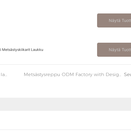
Näytä Tuot
Näytä Tuot
i Metsästyskiikarit Laukku
Räätälöity metsästysreppujen valmistaja, jolla on alhainen MOQ: Kyllä, sellainen on olemassa
Metsästysreppu ODM Factory with Design Teamin kanssa: Salainen aseesi
Se