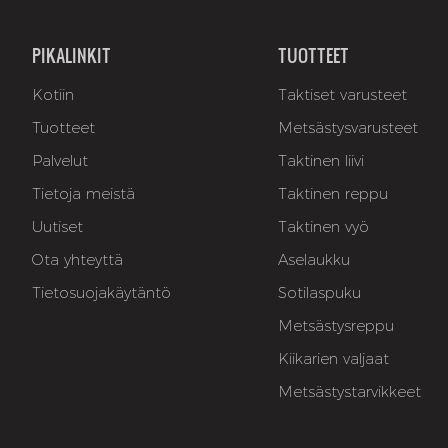
PIKALINKIT
TUOTTEET
Kotiin
Taktiset varusteet
Tuotteet
Metsästysvarusteet
Palvelut
Taktinen liivi
Tietoja meistä
Taktinen reppu
Uutiset
Taktinen vyö
Ota yhteyttä
Aselaukku
Tietosuojakäytäntö
Sotilaspuku
Metsästysreppu
Kiikarien valjaat
Metsästystarvikkeet