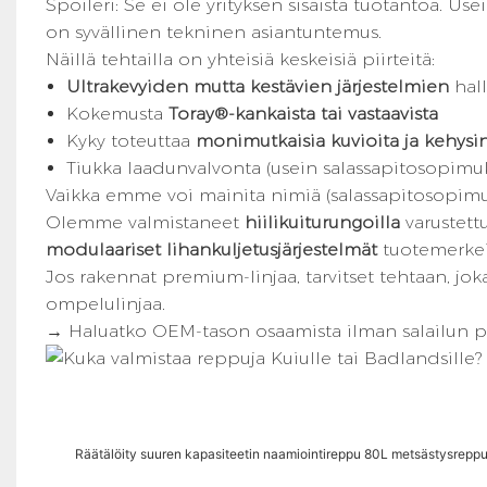
Spoileri: Se ei ole yrityksen sisäistä tuotantoa. U
on syvällinen tekninen asiantuntemus.
Näillä tehtailla on yhteisiä keskeisiä piirteitä:
Ultrakevyiden mutta kestävien järjestelmien
hall
Kokemusta
Toray®-kankaista tai vastaavista
Kyky toteuttaa
monimutkaisia ​​kuvioita ja kehysi
Tiukka laadunvalvonta (usein salassapitosopimu
Vaikka emme voi mainita nimiä (salassapitosopimuks
Olemme valmistaneet
hiilikuiturungoilla
varustettu
modulaariset lihankuljetusjärjestelmät
tuotemerkeil
Jos rakennat premium-linjaa, tarvitset tehtaan, jok
ompelulinjaa.
→ Haluatko OEM-tason osaamista ilman salailun p
Räätälöity suuren kapasiteetin naamiointireppu 80L metsästysrepp