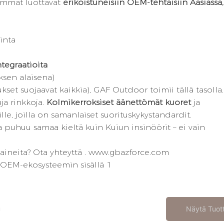
seimmat luottavat
erikoistuneisiin OEM-tehtaisiin Aasiassa,
inta
ntegraatioita
ksen alaisena)
et suojaavat kaikkia), GAF Outdoor toimii tällä tasolla.
ja rinkkoja.
Kolmikerroksiset äänettömät kuoret
ja
le, joilla on samanlaiset suorituskykystandardit.
a puhuu samaa kieltä kuin Kuiun insinöörit – ei vain
aineita?
Ota yhteyttä
. www.gbazforce.com
Näytä Tuot
u