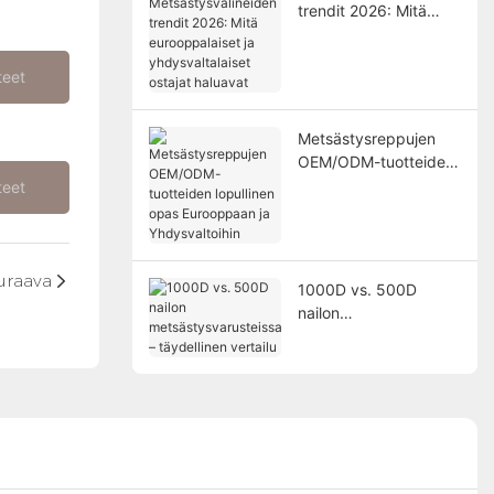
trendit 2026: Mitä
eurooppalaiset ja
yhdysvaltalaiset
teet
ostajat haluavat
Metsästysreppujen
OEM/ODM-tuotteiden
lopullinen opas
teet
Eurooppaan ja
Yhdysvaltoihin
uraava
1000D vs. 500D
nailon
metsästysvarusteissa
– täydellinen vertailu