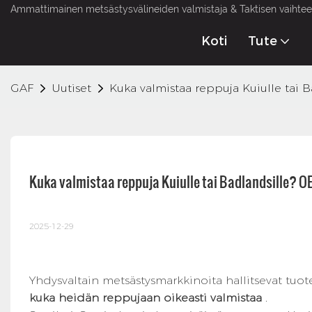
Ammattimainen metsästysvälineiden valmistaja & Taktisen vaihteen
Koti
Tute
GAF
Uutiset
Kuka valmistaa reppuja Kuiulle tai 
Kuka valmistaa reppuja Kuiulle tai Badlandsille? O
2025-12-29
Yhdysvaltain metsästysmarkkinoita hallitsevat tuote
kuka heidän reppujaan oikeasti valmistaa
.