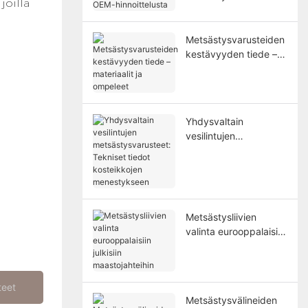
joilla
OEM-hinnoittelusta
Metsästysvarusteiden
kestävyyden tiede –
materiaalit ja ompeleet
Yhdysvaltain
vesilintujen
metsästysvarusteet:
Tekniset tiedot
kosteikkojen
menestykseen
Metsästysliivien
valinta eurooppalaisiin
julkisiin
maastojahteihin
teet
Metsästysvälineiden