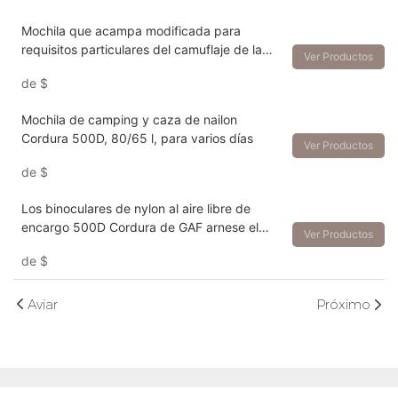
Mochila que acampa modificada para
requisitos particulares del camuflaje de la
Ver Productos
capacidad grande 80L que caza la mochila
de
$
Mochila de camping y caza de nailon
Cordura 500D, 80/65 l, para varios días
Ver Productos
de
$
Los binoculares de nylon al aire libre de
encargo 500D Cordura de GAF arnese el
Ver Productos
bolso de los binoculares de la caza del
de
$
camuflaje
Aviar
Próximo