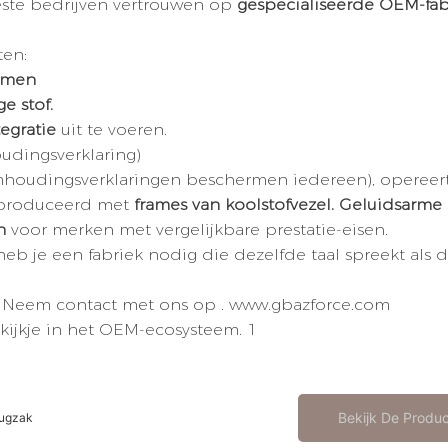
este bedrijven vertrouwen op
gespecialiseerde OEM-fa
ten:
temen
e stof.
egratie
uit te voeren.
oudingsverklaring)
udingsverklaringen beschermen iedereen), opereer
eproduceerd met
frames van koolstofvezel.
Geluidsarme 
n
voor merken met vergelijkbare prestatie-eisen.
heb je een fabriek nodig die dezelfde taal spreekt als 
?
Neem contact met ons op
. www.gbazforce.com
Bekijk De Produ
rugzak