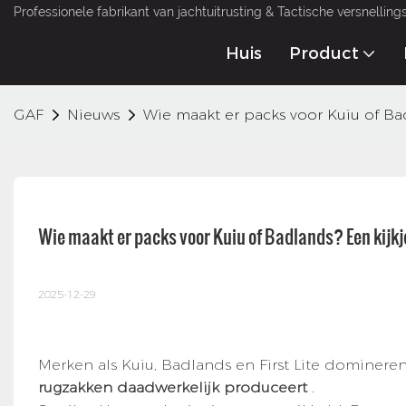
Professionele fabrikant van jachtuitrusting & Tactische versnellin
Huis
Product
GAF
Nieuws
Wie maakt er packs voor Kuiu of Ba
Wie maakt er packs voor Kuiu of Badlands? Een kijk
2025-12-29
Merken als Kuiu, Badlands en First Lite dominer
rugzakken daadwerkelijk produceert
.