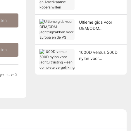
en Amerikaanse
kopers willen
cten
Ultieme gids voor
OEM/ODM
jachtrugzakken voor
Europa en de VS
cten
1000D versus 500D
nylon voor
jachtuitrusting – een
complete vergelijking
gende