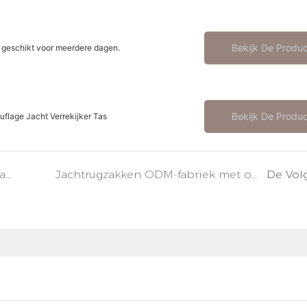
Bekijk De Produ
 geschikt voor meerdere dagen.
Bekijk De Produ
lage Jacht Verrekijker Tas
Fabrikant van op maat gemaakte jachtrugzakken met lage minimale bestelhoeveelheid: Ja, die bestaat.
Jachtrugzakken ODM-fabriek met ontwerpteam: jouw geheime wapen
De Vol