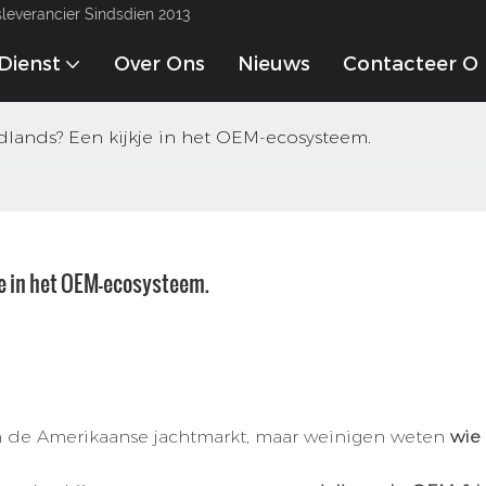
gsleverancier Sindsdien 2013
Dienst
Over Ons
Nieuws
Contacteer O
dlands? Een kijkje in het OEM-ecosysteem.
je in het OEM-ecosysteem.
en de Amerikaanse jachtmarkt, maar weinigen weten
wie