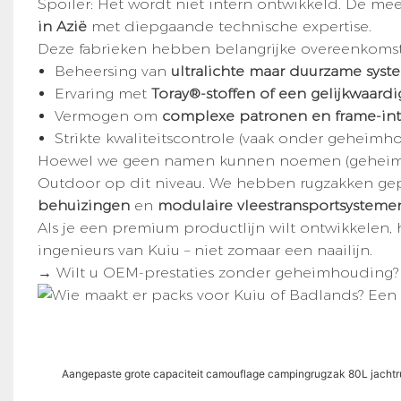
Spoiler: Het wordt niet intern ontwikkeld. De me
in Azië
met diepgaande technische expertise.
Deze fabrieken hebben belangrijke overeenkoms
Beheersing van
ultralichte maar duurzame sys
Ervaring met
Toray®-stoffen of een gelijkwaardig
Vermogen om
complexe patronen en frame-int
Strikte kwaliteitscontrole (vaak onder geheimh
Hoewel we geen namen kunnen noemen (geheimho
Outdoor op dit niveau. We hebben rugzakken g
behuizingen
en
modulaire vleestransportsysteme
Als je een premium productlijn wilt ontwikkelen, 
ingenieurs van Kuiu – niet zomaar een naailijn.
→ Wilt u OEM-prestaties zonder geheimhouding
Aangepaste grote capaciteit camouflage campingrugzak 80L jacht