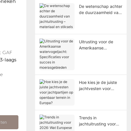
brieken
De wetenschap achter
de duurzaamheid van
jachtuitrusting –
materiaal en stiksels
Uitrusting voor de
Amerikaanse
t GAF
watervogeljacht:
3-laags
Specificaties voor
succes in
moerasgebieden
de
Hoe kies je de juiste
jachtvesten voor
jachtpartijen op
openbaar terrein in
Europa?
Trends in
cten
jachtuitrusting voor
2026: Wat Europese