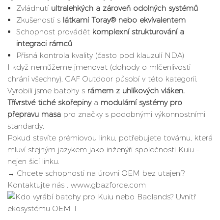
Zvládnutí
ultralehkých a zároveň odolných systémů
Zkušenosti s
látkami Toray® nebo ekvivalentem
Schopnost provádět
komplexní strukturování a
integraci rámců
Přísná kontrola kvality (často pod klauzulí NDA)
I když nemůžeme jmenovat (dohody o mlčenlivosti
chrání všechny), GAF Outdoor působí v této kategorii.
Vyrobili jsme batohy s
rámem z uhlíkových vláken.
Třívrstvé tiché skořepiny
a
modulární systémy pro
přepravu masa
pro značky s podobnými výkonnostními
standardy.
Pokud stavíte prémiovou linku, potřebujete továrnu, která
mluví stejným jazykem jako inženýři společnosti Kuiu –
nejen šicí linku.
→ Chcete schopnosti na úrovni OEM bez utajení?
Kontaktujte nás
. www.gbazforce.com