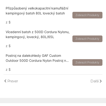
Přizpůsobený velkokapacitní kamuflážní
kempingový batoh 80L lovecký batoh
Zobrazit Produkty
z
$
Vícedenní batoh z 500D Cordura Nylonu,
kempingový, lovecký, 80L/65L
Zobrazit Produkty
z
$
Postroj na dalekohledy GAF Custom
Outdoor 500D Cordura Nylon Postroj na
Zobrazit Produkty
kamufláž Lovecký dalekohled Brašna
z
$
Prever
Další