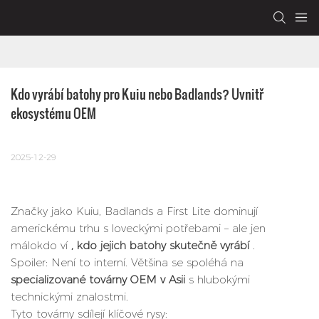
Kdo vyrábí batohy pro Kuiu nebo Badlands? Uvnitř 
ekosystému OEM
2025-12-29
Značky jako Kuiu, Badlands a First Lite dominují
americkému trhu s loveckými potřebami – ale jen
málokdo ví
, kdo jejich batohy skutečně vyrábí
.
Spoiler: Není to interní. Většina se spoléhá na
specializované továrny OEM v Asii
s hlubokými
technickými znalostmi.
Tyto továrny sdílejí klíčové rysy: