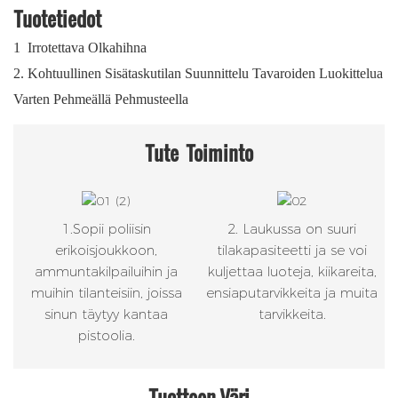
Tuotetiedot
1
Irrotettava Olkahihna
2.
Kohtuullinen Sisätaskutilan Suunnittelu Tavaroiden Luokittelua
Varten Pehmeällä Pehmusteella
Tute
Toiminto
1.Sopii poliisin
2. Laukussa on suuri
erikoisjoukkoon,
tilakapasiteetti ja se voi
ammuntakilpailuihin ja
kuljettaa luoteja, kiikareita,
muihin tilanteisiin, joissa
ensiaputarvikkeita ja muita
sinun täytyy kantaa
tarvikkeita.
pistoolia.
Tuotteen Väri