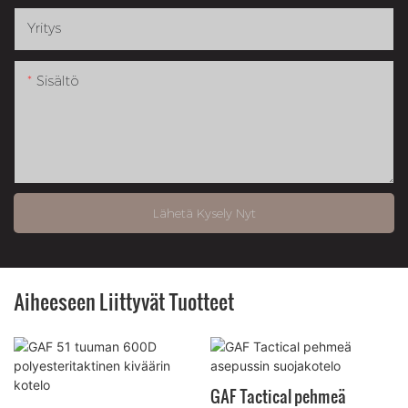
Yritys
Sisältö
Lähetä Kysely Nyt
Aiheeseen Liittyvät Tuotteet
GAF Tactical pehmeä