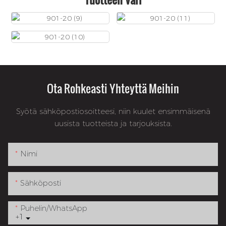
Ota Rohkeasti Yhteyttä Meihin
Syötä sähköpostiosoitteesi, niin kuulet ensimmäisenä
uusista tuotteista ja tarjouksista.
Nimi
Sähköposti
Puhelin/WhatsApp
+1