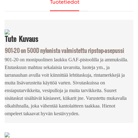
Tuotetiedot
Tute
Kuvaus
901-20 on 500D nylonista valmistettu ripstop-asepussi
901-20 on monipuolinen laukku GAF-pistoolilla ja ammuksilla.
Etutaskuun mahtuu sekalaisia ​​tavaroita, luoteja ym., ja
tarranauhan avulla voit kiinnittää lehtitaskuja, rintamerkkejä ja
muita lisävarusteita käyttöä varten. Sivutaskuissa on
ensiaputarvikkeita, vesipulloja ja muita tarvikkeita. Suuret
sisätaskut sisältävät käsiaseet, kiikarit jne. Varustettu mukavalla
olkahihnalla, joka vähentää kantolaitteen taakkaa. Hienot
ompeleet takaavat hyvän kestävyyden.