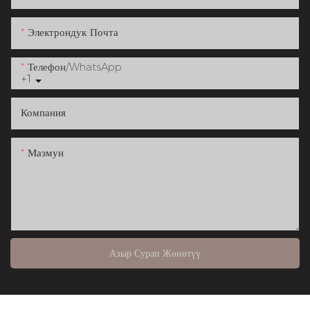
Электрондук Почта
Телефон/whatsApp
+1
Компания
Мазмун
Азыр Сурап Жөнөтүү