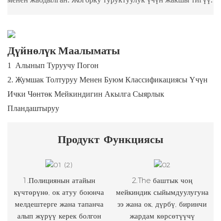
Дүйнөлүк Маалыматы
1
Алынып Туруучу Погон
2.
Жумшак Толтуруу Менен Буюм Классификациясы Үчүн
Ички Чөнтөк Мейкиндигин Акылга Сыярлык
Пландаштыруу
Продукт
Функциясы
1.Полициянын атайын
2.The баштык чоң
күчтөрүнө, ок атуу боюнча
мейкиндик сыйымдуулугуна
мелдештерге жана тапанча
ээ жана ок, дүрбү, биринчи
алып жүрүү керек болгон
жардам көрсөтүүчү