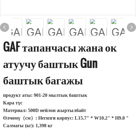
GAF тапанчасы жана ок
атуучу баштык Gun
баштык багажы
продукт аты: 901-20 мылтык баштык
Кара түс
Материал: 500D нейлон жыртылбайт
Өлчөмү（см）: Негизги корпус: L15.7" * W10.2" * H9.8 "
Салмагы (кг): 1,398 кг