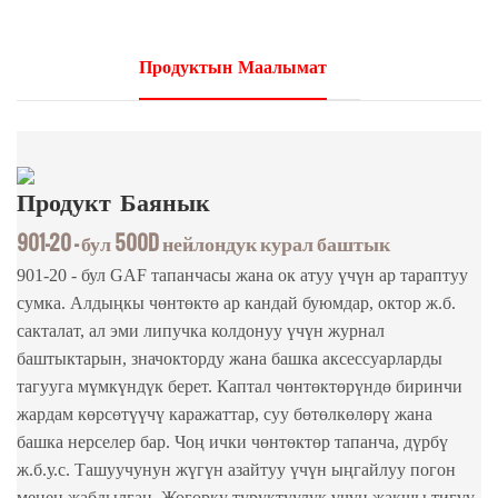
Продуктын Маалымат
Продукт
Баянык
901-20 - бул 500D нейлондук курал баштык
901-20 - бул GAF тапанчасы жана ок атуу үчүн ар тараптуу
сумка. Алдыңкы чөнтөктө ар кандай буюмдар, октор ж.б.
сакталат, ал эми липучка колдонуу үчүн журнал
баштыктарын, значокторду жана башка аксессуарларды
тагууга мүмкүндүк берет. Каптал чөнтөктөрүндө биринчи
жардам көрсөтүүчү каражаттар, суу бөтөлкөлөрү жана
башка нерселер бар. Чоң ички чөнтөктөр тапанча, дүрбү
ж.б.у.с. Ташуучунун жүгүн азайтуу үчүн ыңгайлуу погон
менен жабдылган. Жогорку туруктуулук үчүн жакшы тигүү.