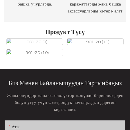
башка учурларда.
каражаттарды жана башка
аксессуарларды көтөрө алат.
Продукт Түсү
Биз Менен Байланышуудан Тартынбаңыз
Жаңы өнүмдөр жана өзгөчөлүктөр жөнүндө биринчилерден
болуп угуу үчүн электрондук почтаңыздын дарегин
киргизиңиз.
Аты