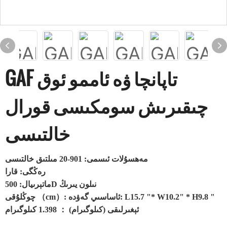
GAF تاپانچا ۋە ئاممو ئوق
چىقىرىش سومكىسى قورال
خالتىسى
مەھسۇلات ئىسمى: 901-20 مىلتىق خالتىسى
رەڭگى: قارا
ماتېرىيال: 500D نىلون يىرىڭ
چوڭلۇقى （cm）: ئاساسىي گەۋدە: L15.7 "* W10.2" * H9.8 "
ئېغىرلىقى (كىلوگىرام) ： 1.398 كىلوگىرام