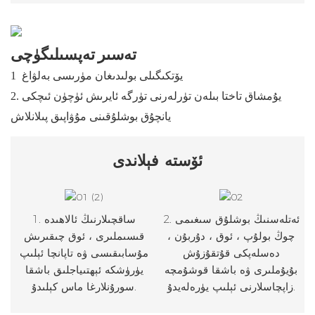
تەسىر تەپسىلىگۈچى
يۆتكىگىلى بولىدىغان مۈرىسى بەلۋاغ
1
يۇمشاق تاختا بىلەن تۈرلەرنى تۈرگە ئايرىش ئۈچۈن ئىچكى
2.
يانچۇق بوشلۇقىنى مۇۋاپىق پىلانلاش
ئۆستە
فېلاندى
2. ئەتلەسنىڭ بوشلۇق سىغىمى
1. ساقچىلارنىڭ ئالاھىدە
چوڭ بولۇپ ، ئوق ، دۇربۇن ،
قىسىملىرى ، ئوق چىقىرىش
دەسلەپكى قۇتقۇزۇش
مۇسابىقىسى ۋە تاپانچا ئېلىپ
بۇيۇملىرى ۋە باشقا قوشۇمچە
يۈرۈشكە ئېھتىياجلىق باشقا
زاپچاسلارنى ئېلىپ يۈرەلەيدۇ.
سورۇنلارغا ماس كېلىدۇ.