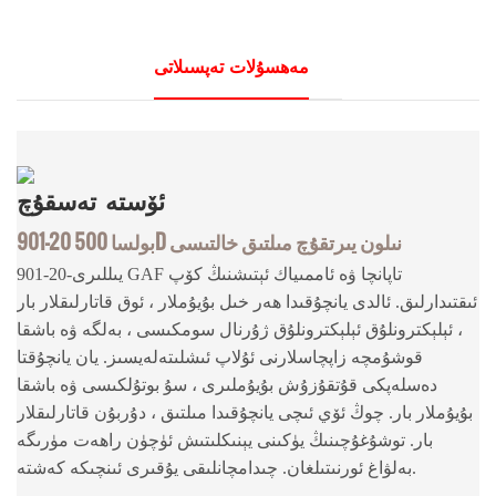
مەھسۇلات تەپسىلاتى
ئۆستە
تەسقۇچ
901-20 بولسا 500D نىلون يىرتقۇچ مىلتىق خالتىسى
901-20-يىللىرى GAF تاپانچا ۋە ئاممىياك ئېتىشنىڭ كۆپ
ئىقتىدارلىق. ئالدى يانچۇقىدا ھەر خىل بۇيۇملار ، ئوق قاتارلىقلار بار
، ئېلېكترونلۇق ئېلېكترونلۇق ژۇرنال سومكىسى ، بەلگە ۋە باشقا
قوشۇمچە زاپچاسلارنى ئۇلاپ ئىشلىتەلەيسىز. يان يانچۇقتا
دەسلەپكى قۇتقۇزۇش بۇيۇملىرى ، سۇ بوتۇلكىسى ۋە باشقا
بۇيۇملار بار. چوڭ ئۆي ئىچى يانچۇقىدا مىلتىق ، دۇربۇن قاتارلىقلار
بار. توشۇغۇچىنىڭ يۈكىنى يېنىكلىتىش ئۈچۈن راھەت مۈرىگە
بەلۋاغ ئورنىتىلغان. چىدامچانلىقى يۇقىرى ئىنچىكە كەشتە.