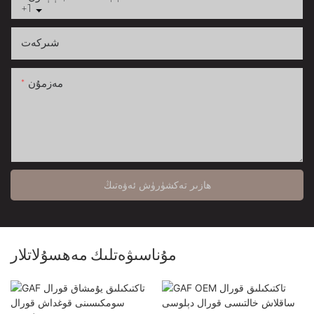
+1
شىركەت
مەزمۇن
ھازىر تەكشۈرۈش ئەۋەتىڭ
مۇناسىۋەتلىك مەھسۇلاتلار