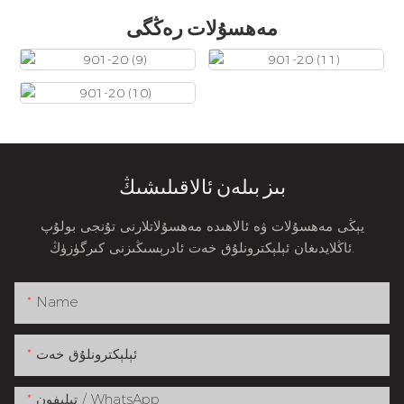
مەھسۇلات رەڭگى
بىز بىلەن ئالاقىلىشىڭ
يېڭى مەھسۇلات ۋە ئالاھىدە مەھسۇلاتلارنى تۇنجى بولۇپ
ئاڭلايدىغان ئېلېكترونلۇق خەت ئادرېسىڭىزنى كىرگۈزۈڭ.
Name
ئېلېكترونلۇق خەت
تېلېفون / WhatsApp