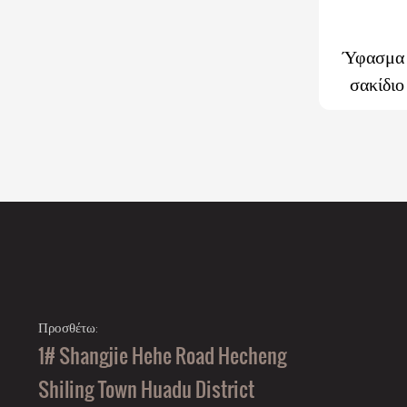
Ύφασμα G
σακίδιο
σύστημα 
α
Προσθέτω:
1# Shangjie Hehe Road Hecheng
Shiling Town Huadu District