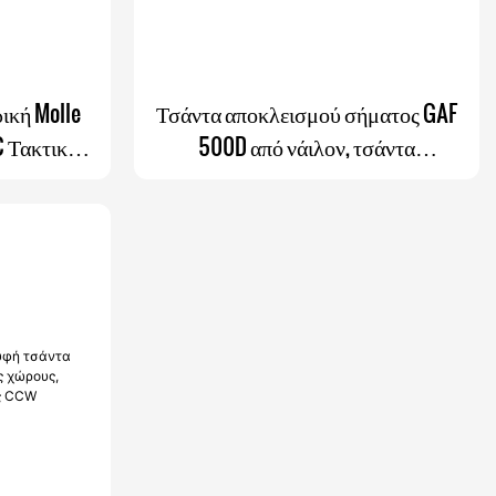
ική Molle
Τσάντα αποκλεισμού σήματος GAF
 Τακτικής
500D από νάιλον, τσάντα
ης CCW
αποκλεισμού σήματος Rfid Faraday
για τηλέφωνα, εσωτερική τσέπη και
αφαιρούμενη θήκη