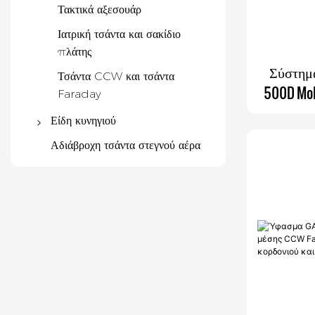
Τακτικά αξεσουάρ
Ιατρική τσάντα και σακίδιο
πλάτης
Σύστημα
Τσάντα CCW και τσάντα
500D Mol
Faraday
για εσω
Είδη κυνηγιού
Σακίδιο κυνηγιού
Αδιάβροχη τσάντα στεγνού αέρα
Πλεξούδα διόφθαλμου
Γκέτες
Γιλέκο κυνηγιού
Θήκη τουφεκιού
Αξεσουάρ κυνηγιού