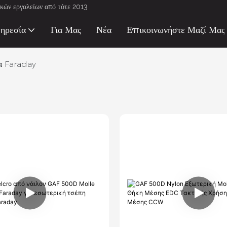
κών εργαλείων από τότε 2013
ηρεσία
Για Μας
Νέα
Επικοινωνήστε Μαζί Μας
α Faraday