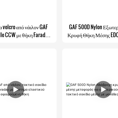
 velcro από νάιλον GAF
GAF 500D Nylon Εξωτερ
le CCW με θήκη Faraday
Κρυφή Θήκη Μέσης EDC
τερική τσέπη τηλεφώνου
Χρήσης Τσάντα Μέσ
Faraday