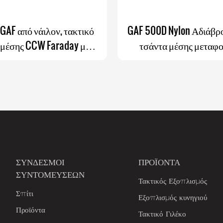
AF από νάιλον, τακτικό
GAF 500D Nylon Αδιάβρ
 μέσης CCW Faraday με
τσάντα μέσης μεταφο
ελαστικού κορδονιού και
εξωτερικούς χώρους, 
φαιρούμενη θήκη
σακίδιο μέσης με μον
ΣΎΝΔΕΣΜΟΙ
ΠΡΟΪΌΝΤΑ
ΣΥΝΤΟΜΕΎΣΕΩΝ
Τακτικός Εξοπλισμός
Σπίτι
Εξοπλισμός κυνηγιού
Προϊόντα
Τακτικό Γιλέκο