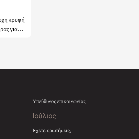
οχη κρυφή
ράς για
τακτικό
άδες CCW
Υπεύθυνος επικοινωνίας
Ιούλιος
Έχετε ερωτήσεις;