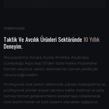
Hakkımızda
Taktik Ve Avcılık Ürünleri Sektöründe
10 Yıllık
Deneyim.
Ana pazarımız Avrupa, Kuzey Amerika, Avustralya,
Güneydoğu Asya olup 50'den fazla marka müşterisine
hizmet veriyoruz; sektör alanında her zaman yenilikçilik
ruhuna bağlı kaldım.
Profesyonel özel üretim ekibimizle, yüksek özelleştirilmiş ve
profesyonel ürünler arayan alıcılara, kalite, teslimat ve satış
sonrası hizmet gereksinimlerini karşılamaya odaklanarak
özel üretim hatları ve özel tasarım olanakları sağlıyoruz.