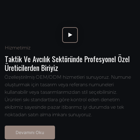
Hizmetimiz
Taktik Ve Avcılık Sektöründe Profesyonel Özel
Üreticilerden Biriyiz
Özelleştirilmiş OEM/ODM hizmetleri sunuyoruz. Numune
oluşturmak için tasarım veya referans numuneleri
kullanabilir veya tasarımlarımızdan stil seçebilirsiniz.
Ürünleri sıkı standartlara göre kontrol eden denetim
ekibimiz sayesinde pazar itibarımız iyi durumda ve tek
noktadan satın alma imkanı sunuyoruz.
Devamını Oku