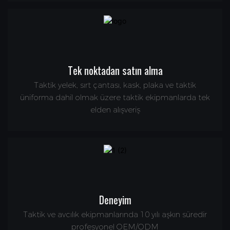
Tek noktadan satın alma
Taktik yelek, sırt çantası, kask, plaka ve taktik
üniforma dahil olmak üzere taktik ekipmanlarda tek
elden alışveriş
Deneyim
Taktik ve avcılık ekipmanlarında 10 yılı aşkın süredir
profesyonel OEM/ODM