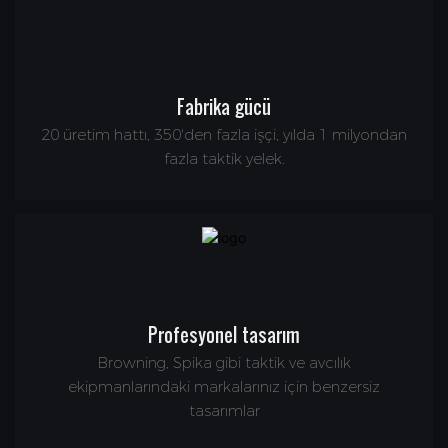
Fabrika gücü
20 üretim hattı, 350'den fazla işçi, yılda 1 milyondan
fazla taktik yelek.
Profesyonel tasarım
Browning, Spika gibi taktik ve avcılık
ekipmanlarındaki markalarınız için benzersiz
tasarımlar