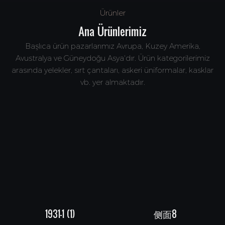
Ürünler
Ana Ürünlerimiz
Başlıca ürün pazarlarımız Avrupa, Kuzey Amerika,
Avustralya ve Güneydoğu Asya'dır. Ürün kategorilerimiz
arasında yelekler, sırt çantaları, askeri üniformalar, kasklar
vb. yer almaktadır.
1931-1 (1)
侧面8