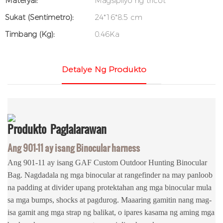
Materyal:
Magsipilyo ng tricot
Sukat (sentimetro):
24*16*8.5 cm
Timbang (kg):
0.46Ka
Detalye Ng Produkto
Produkto
Paglalarawan
Ang 901-11 ay isang Binocular harness
Ang 901-11 ay isang GAF Custom Outdoor Hunting Binocular
Bag. Nagdadala ng mga binocular at rangefinder na may panloob
na padding at divider upang protektahan ang mga binocular mula
sa mga bumps, shocks at pagdurog. Maaaring gamitin nang mag-
isa gamit ang mga strap ng balikat, o ipares kasama ng aming mga