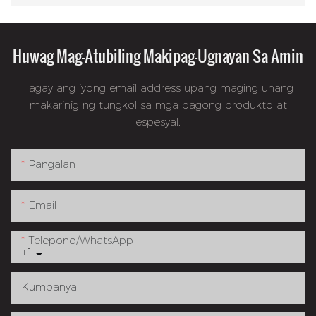
Huwag Mag-Atubiling Makipag-Ugnayan Sa Amin
Ilagay ang iyong email address upang maging unang
makarinig ng tungkol sa mga bagong produkto at
espesyal.
Pangalan
Email
Telepono/whatsApp
+1
Kumpanya