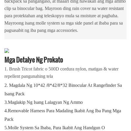
backpack sa pangangaso, at maaari ding hawakan ang mga ammo
clip sa binocular bag. Mayroon ding rain cover na water resistant
para protektahan ang teleskopyo mula sa moisture at pagbaha.
Mayroong isang molle system sa mga side panel at ibaba para sa
pagsasabit ng iba pang mga accessories.
Mga Detalye Ng Prokato
1. Brush Tricot fabric o 500D cordura nylon, matigas & water
repellent pangunahing tela
2. Magdala Ng 10*42 /8*42/8*32 Binocular At Rangefinder Sa
Isang Pack
3.Maglakip Ng Isang Lalagyan Ng Ammo
4.Removable Harness Para Madaling Ikabit Ang Iba Pang Mga
Pack
5.Molle System Sa Ibaba, Para Ikabit Ang Handgun O