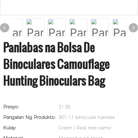
Panlabas na Bolsa De
Binoculares Camouflage
Hunting Binoculars Bag
Presyo:
31.9$
Pangalan Ng Produkto:
901-11 binocular harness
Kulay:
Green / Real tree camo