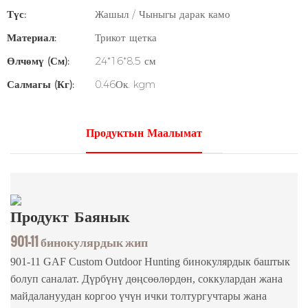
Түс:
Жашыл / Чыныгы дарак камо
Материал:
Трикот щетка
Өлчөмү (см):
24*16*8.5 см
Салмагы (кг):
0.46Ок. kgm
Продуктын Маалымат
Продукт
Баянык
901-11 бинокулярдык жип
901-11 GAF Custom Outdoor Hunting бинокулярдык баштык
болуп саналат. Дүрбүнү дөңсөөлөрдөн, соккулардан жана
майдалануудан коргоо үчүн ички толтургучтары жана