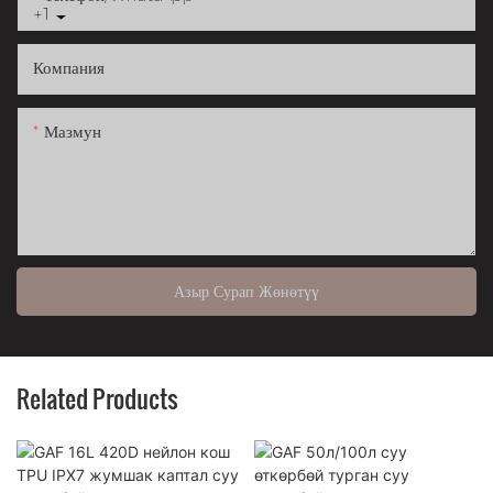
+1
Компания
Мазмун
Азыр Сурап Жөнөтүү
Related Products