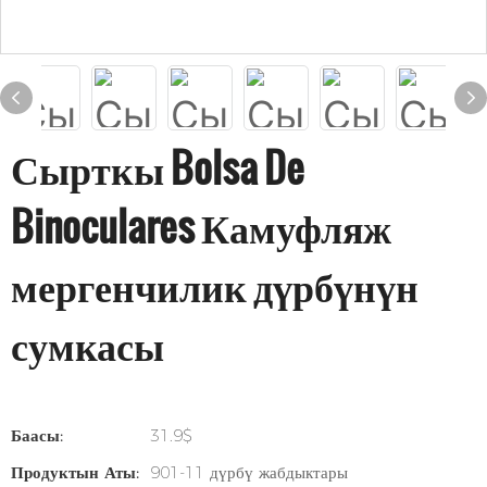
Сырткы Bolsa De
Binoculares Камуфляж
мергенчилик дүрбүнүн
сумкасы
Баасы:
31.9$
Продуктын Аты:
901-11 дүрбү жабдыктары