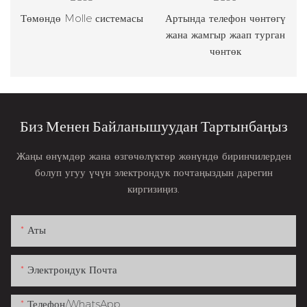
Төмөндө Molle системасы
Артында телефон чөнтөгү
жана жамгыр жаап турган
чөнтөк
Биз Менен Байланышуудан Тартынбаңыз
Жаңы өнүмдөр жана өзгөчөлүктөр жөнүндө биринчилерден
болуп угуу үчүн электрондук почтаңыздын дарегин
киргизиңиз.
Аты
Электрондук Почта
Телефон/whatsApp