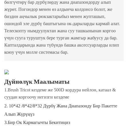
бөлгүчтөрү бар дүрбүлөрдү жана диапазондорду алып
жүрөт. Погондор менен өз алдынча колдонсо болот, же
биздин аңчылык рюкзактарыбыз менен жупташып,
ошондой эле дүрбү баштыгына ок-дарыларды кармай алат.
Телескопту нымдуулуктан жана суу ташкынынан коргоо
үчүн сууга туруштук бере турган жамгыр жабуусу да бар.
Капталдарында жана түбүндө башка аксессуарларды илип
коюу үчүн молле системасы бар.
Дүйнөлүк Маалыматы
1.Brush Tricot кездеме же 500D кордура нейлон, катаал &
суудан коргоочу негизги кездеме
2. 10*42 /8*42/8*32 Дүрбү Жана Диапазонду Бир Пакетте
Алып Жүрүңүз
3.Бир Ок Кармагычты Бекитиңиз