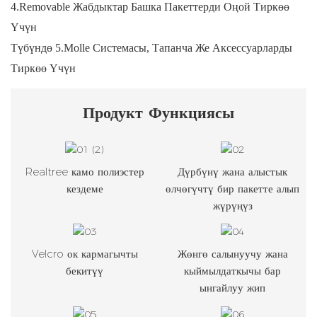
4.Removable Жабдыктар Башка Пакеттерди Оңой Тиркөө
Үчүн
Түбүндө 5.Molle Системасы, Тапанча Же Аксессуарларды
Тиркөө Үчүн
Продукт
Функциясы
Realtree камо полиэстер
Дүрбүнү жана алыстык
кездеме
өлчөгүчтү бир пакетте алып
жүрүңүз
Velcro ок кармагычты
Жөнгө салынуучу жана
бекитүү
кыймылдаткычы бар
ынгайлуу жип