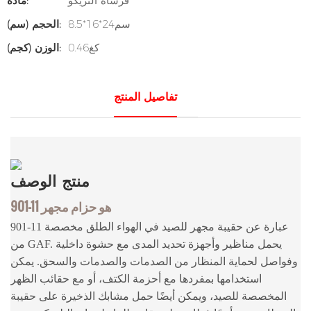
فرشاة التريكو
مادة:
سم24*16*8.5
الحجم (سم):
كغ0.46
الوزن (كجم):
تفاصيل المنتج
منتج
الوصف
901-11 هو حزام مجهر
901-11 عبارة عن حقيبة مجهر للصيد في الهواء الطلق مخصصة
من GAF. يحمل مناظير وأجهزة تحديد المدى مع حشوة داخلية
وفواصل لحماية المنظار من الصدمات والصدمات والسحق. يمكن
استخدامها بمفردها مع أحزمة الكتف، أو مع حقائب الظهر
المخصصة للصيد، ويمكن أيضًا حمل مشابك الذخيرة على حقيبة