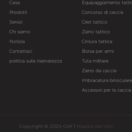
Casa
Equipaggiamento tatti
Prodotti
Concorso di caccia
Servizi
Gilet tattico
Chi siamo
Zaino tattico
Notizia
Cintura tattica
Contattaci
Borsa per armi
politica sulla riservatezza
Tuta militare
Zaino da caccia
Imbracatura binocular
Accessori per la caccia
Copyright © 2026 GAF |
Mappa del sito