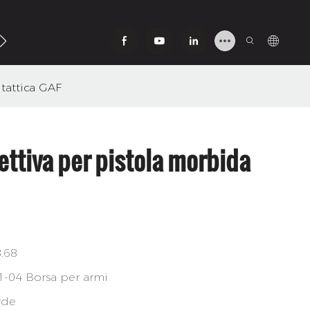
tattica GAF
ettiva per pistola morbida
.68
1-04 Borsa per armi
rde