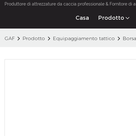
Produttore di attrezzature da caccia professionale & Fornitore di a
Casa
Prodotto
GAF
Prodotto
Equipaggiamento tattico
Borsa