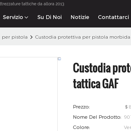
ttrezzature tattiche da allora 2013
Servizio
Su Di Noi
Notizie
Contattarci
 per pistola
Custodia protettiva per pistola morbida 
Custodia prot
tattica GAF
Prezzo:
＄8
Nome Del Prodotto:
90
Colore:
Ve