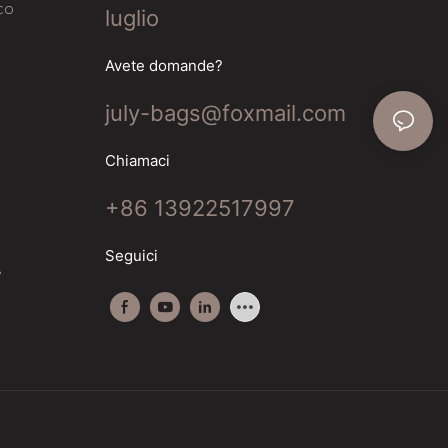
co
luglio
Avete domande?
july-bags@foxmail.com
Chiamaci
+86 13922517997
Seguici
e