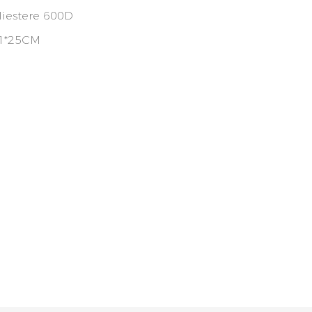
liestere 600D
1*25CM