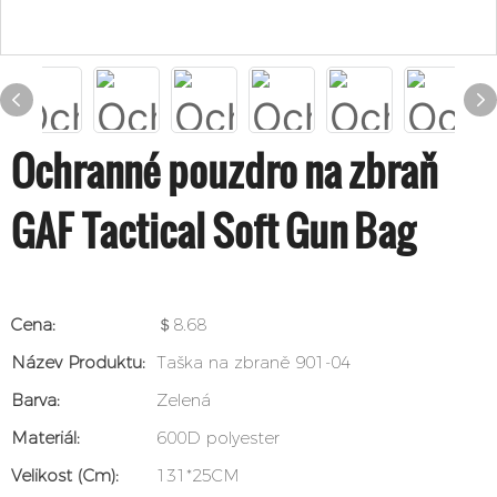
Ochranné pouzdro na zbraň
GAF Tactical Soft Gun Bag
Cena:
＄8.68
Název Produktu:
Taška na zbraně 901-04
Barva:
Zelená
Materiál:
600D polyester
Velikost (cm):
131*25CM