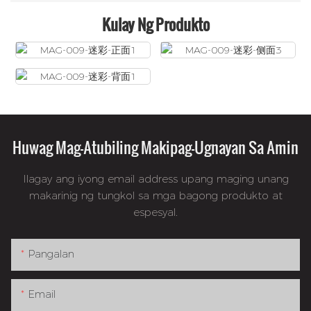
Kulay Ng Produkto
Huwag Mag-Atubiling Makipag-Ugnayan Sa Amin
Ilagay ang iyong email address upang maging unang
makarinig ng tungkol sa mga bagong produkto at
espesyal.
Pangalan
Email