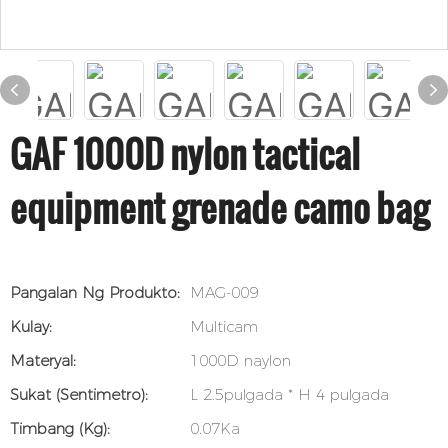
GAF 1000D nylon tactical
equipment grenade camo bag
Pangalan Ng Produkto:
MAG-009
Kulay:
Multicam
Materyal:
1000D naylon
Sukat (sentimetro):
L 2.5pulgada * H 4 pulgada
Timbang (kg):
0.07Ka