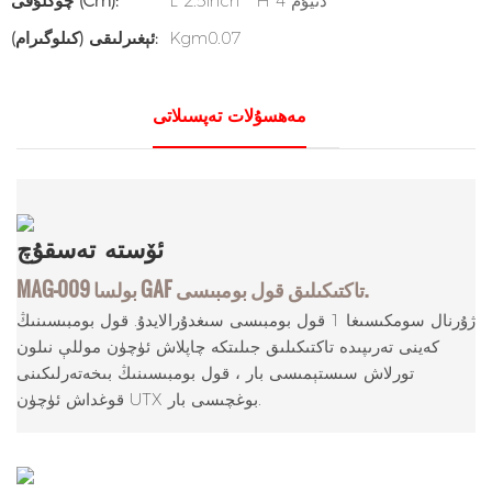
L 2.5inch * H 4 دىيۇم
چوڭلۇقى (cm):
Kgm0.07
ئېغىرلىقى (كىلوگىرام):
مەھسۇلات تەپسىلاتى
ئۆستە
تەسقۇچ
MAG-009 بولسا GAF تاكتىكىلىق قول بومبىسى.
ژۇرنال سومكىسىغا 1 قول بومبىسى سىغدۇرالايدۇ. قول بومبىسىنىڭ
كەينى تەرىپىدە تاكتىكىلىق جىلىتكە چاپلاش ئۈچۈن موللې نىلون
تورلاش سىستېمىسى بار ، قول بومبىسىنىڭ بىخەتەرلىكىنى
قوغداش ئۈچۈن UTX بوغچىسى بار.