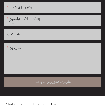
ئېلېكترونلۇق خەت
تېلېفون / WhatsApp
+1
شىركەت
مەزمۇن
ھازىر تەكشۈرۈش ئەۋەتىڭ
مۇناسىۋەتلىك مەھسۇلاتلار