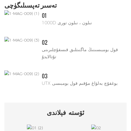
تەسىر تەپسىلىگۈچى
01
1000D نىلون ، نىلون تورى
02
قول بومبىسىنىڭ ماگنىتلىق قىسقۇچلىرىنى
تۇتالايدۇ
03
UTX بوغقۇچ بەلۋاغ مۇقىم قول بومبىسى
ئۆستە
فېلاندى