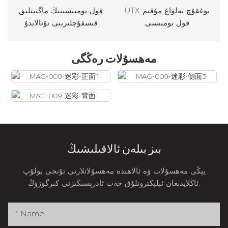
UTX بوغقۇچ بەلۋاغ مۇقىم
قول بومبىسىنىڭ ماگنىتلىق
قول بومبىسى
قىسقۇچلىرىنى تۇتالايدۇ
مەھسۇلات رەڭگى
بىز بىلەن ئالاقىلىشىڭ
يېڭى مەھسۇلات ۋە ئالاھىدە مەھسۇلاتلارنى تۇنجى بولۇپ
ئاڭلايدىغان ئېلېكترونلۇق خەت ئادرېسىڭىزنى كىرگۈزۈڭ.
Name