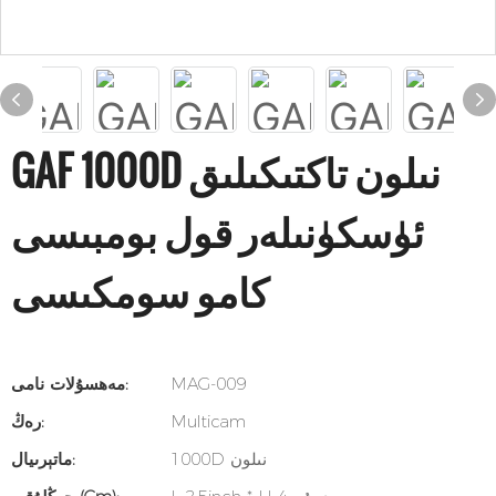
GAF 1000D نىلون تاكتىكىلىق
ئۈسكۈنىلەر قول بومبىسى
كامو سومكىسى
MAG-009
مەھسۇلات نامى:
Multicam
رەڭ:
1000D نىلون
ماتېرىيال: