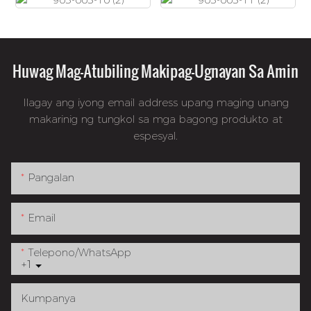
Huwag Mag-Atubiling Makipag-Ugnayan Sa Amin
Ilagay ang iyong email address upang maging unang
makarinig ng tungkol sa mga bagong produkto at
espesyal.
Pangalan
Email
Telepono/whatsApp
+1
Kumpanya