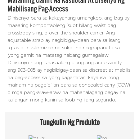
Mabilisang Pag-Access
Dinisenyo para sa kakayahang umangkop, ang bag ay
maaaring komportableng isuot bilang waist bag,
crossbody sling, o over-the-shoulder carrier. Ang
adjustable strap ay nagbibigay-daan para sa isang
ligtas at customized na sukat na nagpapanatili sa
iyong gamit na matatag habang gumagalaw.
Dinisenyo nang isinasaalang-alang ang accessibility,
ang 903-005 ay nagbibigay-daan sa discreet at mabilis
na pag-access sa iyong kagamitan, kaya isa itong
mainam na pagpipilian para sa concealed carry (CCW)
o mga pang-araw-araw na mahahalagang bagay na
kailangan mong kunin sa loob ng ilang segundo.
Tungkulin Ng
Produkto