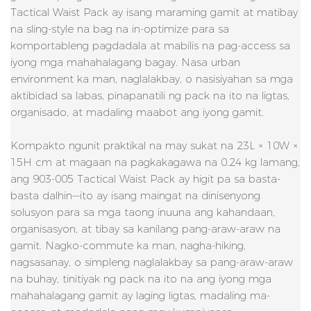
Tactical Waist Pack ay isang maraming gamit at matibay
na sling-style na bag na in-optimize para sa
komportableng pagdadala at mabilis na pag-access sa
iyong mga mahahalagang bagay. Nasa urban
environment ka man, naglalakbay, o nasisiyahan sa mga
aktibidad sa labas, pinapanatili ng pack na ito na ligtas,
organisado, at madaling maabot ang iyong gamit.
Kompakto ngunit praktikal na may sukat na 23L × 10W ×
15H cm at magaan na pagkakagawa na 0.24 kg lamang,
ang 903-005 Tactical Waist Pack ay higit pa sa basta-
basta dalhin—ito ay isang maingat na dinisenyong
solusyon para sa mga taong inuuna ang kahandaan,
organisasyon, at tibay sa kanilang pang-araw-araw na
gamit. Nagko-commute ka man, nagha-hiking,
nagsasanay, o simpleng naglalakbay sa pang-araw-araw
na buhay, tinitiyak ng pack na ito na ang iyong mga
mahahalagang gamit ay laging ligtas, madaling ma-