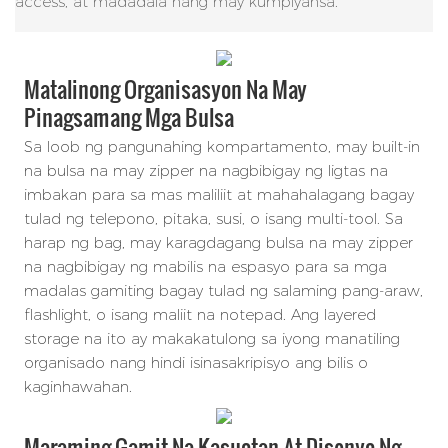
access, at madadala nang may kumpiyansa.
Matalinong Organisasyon Na May
Pinagsamang Mga Bulsa
Sa loob ng pangunahing kompartamento, may built-in
na bulsa na may zipper na nagbibigay ng ligtas na
imbakan para sa mas maliliit at mahahalagang bagay
tulad ng telepono, pitaka, susi, o isang multi-tool. Sa
harap ng bag, may karagdagang bulsa na may zipper
na nagbibigay ng mabilis na espasyo para sa mga
madalas gamiting bagay tulad ng salaming pang-araw,
flashlight, o isang maliit na notepad. Ang layered
storage na ito ay makakatulong sa iyong manatiling
organisado nang hindi isinasakripisyo ang bilis o
kaginhawahan.
Maraming Gamit Na Kasuotan At Disenyo Ng