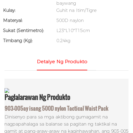
baywang
Kulay:
Guhit na Itim/Tigre
Materyal:
500D naylon
Sukat (sentimetro):
L23*L10*T15cm
Timbang (kg):
0.24kg
Detalye Ng Produkto
Paglalarawan
Ng Produkto
903-005
ay isang 500D nylon
Tactical Waist Pack
Dinisenyo para sa mga aktibong gumagamit na
nagpapahalaga sa balanse sa pagitan ng taktikal na
gamit at pang-araw-araw na kaginhawahan, ang 903-005