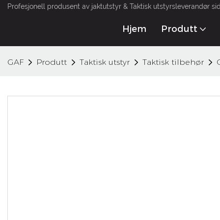
Profesjonell produsent av jaktutstyr & Taktisk utstyrsleverandør si
Hjem
Produtt
GAF
Produtt
Taktisk utstyr
Taktisk tilbehør