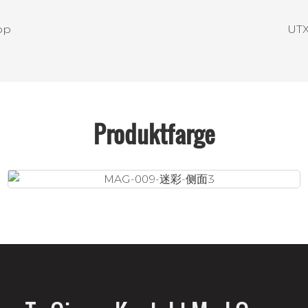
pp
UTX
Produktfarge