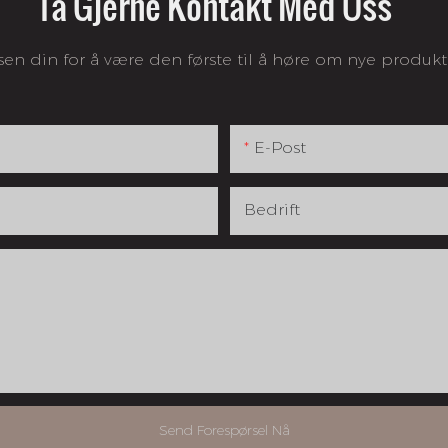
Ta Gjerne Kontakt Med Oss
sen din for å være den første til å høre om nye produkt
E-Post
Bedrift
Send Forespørsel Nå