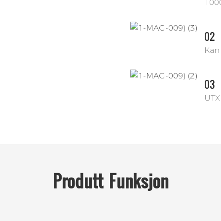
100
02
Kan
03
UTX
Produtt
Funksjon