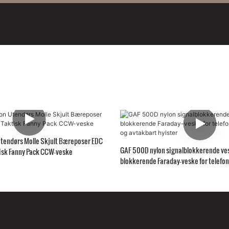
tendørs Molle Skjult Bæreposer EDC
GAF 500D nylon signalblokkerende ves
isk Fanny Pack CCW-veske
blokkerende Faraday-veske for telefo
avtakbart hylster