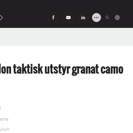
v
on taktisk utstyr granat camo
9
mera
ylon