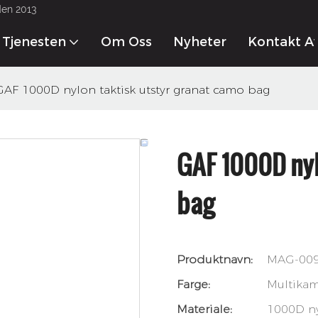
den 2013
Tjenesten
Om Oss
Nyheter
Kontakt A
GAF 1000D nylon taktisk utstyr granat camo bag
GAF 1000D nyl
bag
Produktnavn:
MAG-00
Farge:
Multika
Materiale:
1000D n