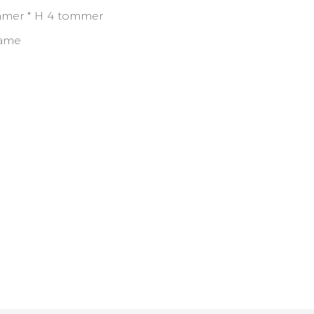
mmer * H 4 tommer
ame