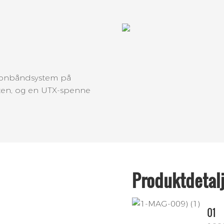
nylonbåndsystem på
esten, og en UTX-spenne
Produktdetal
01