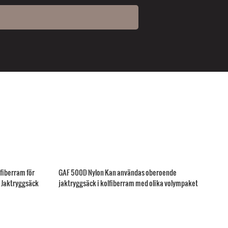
fiberram för
GAF 500D Nylon Kan användas oberoende
s Jaktryggsäck
jaktryggsäck i kolfiberram med olika volympaket