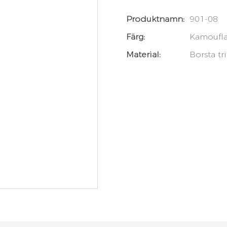
Produktnamn:
901-08
Färg:
Kamoufl
Material:
Borsta tr