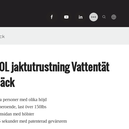
ck
L jaktutrustning Vattentät
säck
sa personer med olika höjd
eroende, last över 150lbs
amsidan med hölster
 sekunder med patenterad gevärsrem