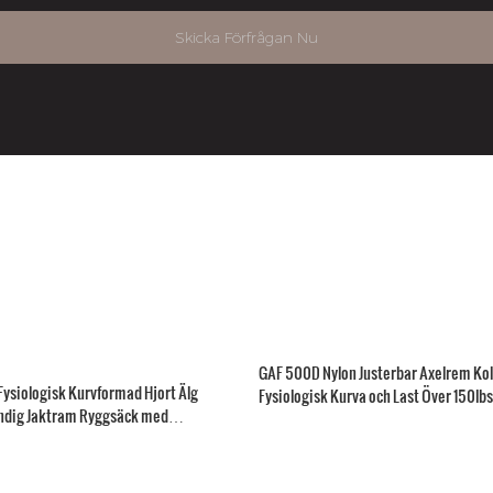
Skicka Förfrågan Nu
GAF 500D Nylon Justerbar Axelrem Kol
ysiologisk Kurvformad Hjort Älg
Fysiologisk Kurva och Last Över 150lb
ndig Jaktram Ryggsäck med