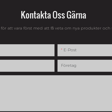
Kontakta Oss Gärna
för att vara först med att få veta om nya produkter oc
E-Post
Företag