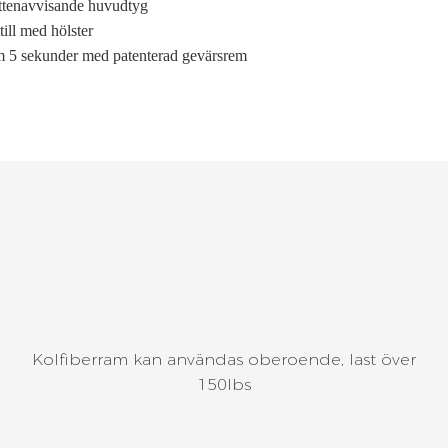
vattenavvisande huvudtyg
till med hölster
 5 sekunder med patenterad gevärsrem
Kolfiberram kan användas oberoende, last över
150lbs