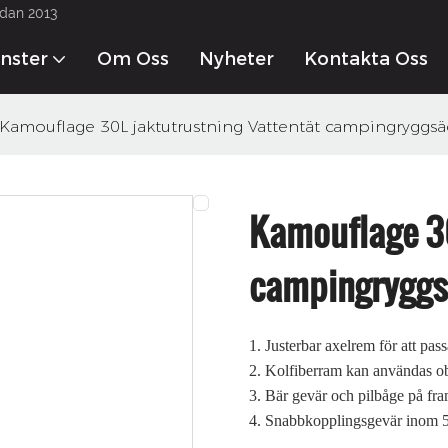
edan 2013
änster
Om Oss
Nyheter
Kontakta Oss
Kamouflage 30L jaktutrustning Vattentät campingryggsä
Kamouflage 30
campingrygg
1.
Justerbar axelrem för att pas
2.
Kolfiberram kan användas ob
3.
Bär gevär och pilbåge på fr
4.
Snabbkopplingsgevär inom 5