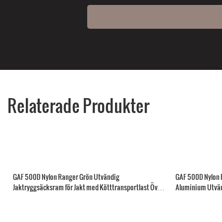
Relaterade Produkter
GAF 500D Nylon Ranger Grön Utvändig
GAF 500D Nylon F
Jaktryggsäcksram för Jakt med Kötttransportlast Över
Aluminium Utvä
150 kg
Kötttransportör