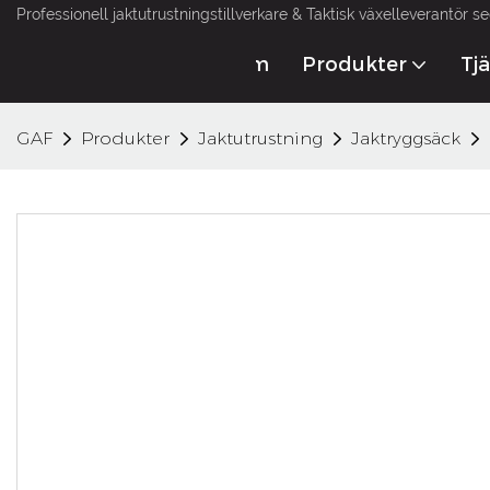
Professionell jaktutrustningstillverkare & Taktisk växelleverantör s
Hem
Produkter
Tj
GAF
Produkter
Jaktutrustning
Jaktryggsäck