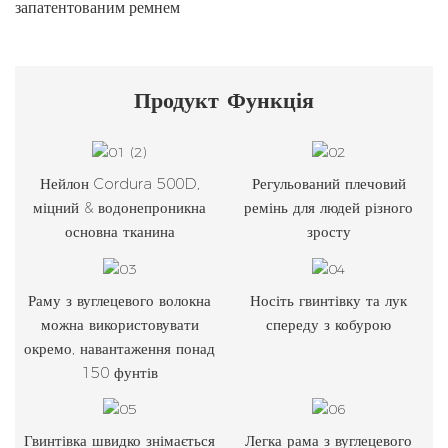
запатентованим ремнем
Продукт
Функція
Нейлон Cordura 500D,
Регульований плечовий
міцний & водонепроникна
ремінь для людей різного
основна тканина
зросту
Раму з вуглецевого волокна
Носіть гвинтівку та лук
можна використовувати
спереду з кобурою
окремо, навантаження понад
150 фунтів
Гвинтівка швидко знімається
Легка рама з вуглецевого