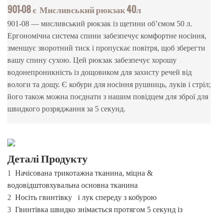
901-08 є Мисливський рюкзак 40л
901-08 — мисливський рюкзак із щетини об’ємом 50 л.
Ергономічна система спини забезпечує комфортне носіння,
зменшує зворотний тиск і пропускає повітря, щоб зберегти
вашу спину сухою. Цей рюкзак забезпечує хорошу
водонепроникність із дощовиком для захисту речей від
вологи та дощу. Є кобури для носіння рушниць, луків і стріл;
його також можна поєднати з нашим повідцем для зброї для
швидкого розряджання за 5 секунд.
Деталі Продукту
1
Начісована трикотажна тканина, міцна &
водовідштовхувальна основна тканина
2
Носіть гвинтівку
і лук спереду з кобурою
3
Гвинтівка швидко знімається протягом 5 секунд із