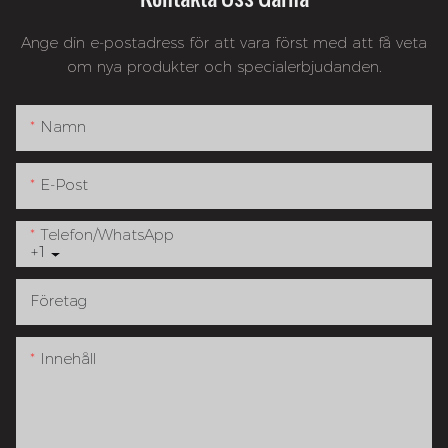
Ange din e-postadress för att vara först med att få veta
om nya produkter och specialerbjudanden.
Namn
E-Post
Telefon/whatsApp
+1
Företag
Innehåll