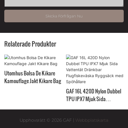
Skicka Förfrågan Nu
Relaterade Produkter
Utomhus Bolsa De Kikare
Kamouflage Jakt Kikare Bag
GAF 16L 420D Nylon Dubbel
TPU IPX7 Mjuk Sida
Vattentät Dränkbar
Flugfiskeväska Ryggsäck
Upphovsrätt © 2026 GAF |
Webbplatskarta
med Spöhållare