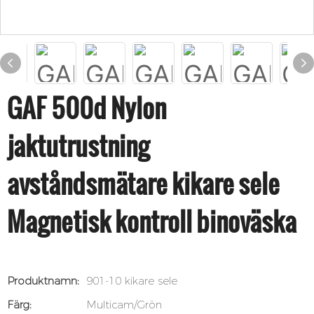
GAF 500d Nylon
jaktutrustning
avståndsmätare kikare sele
Magnetisk kontroll binoväska
Produktnamn:
901-10 kikare sele
Färg:
Multicam/Grön