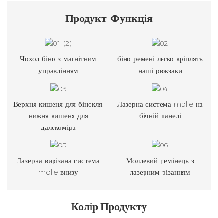
Продукт
Функція
Чохол біно з магнітним
біно ремені легко кріплять
управлінням
наші рюкзаки
Верхня кишеня для бінокля,
Лазерна система molle на
нижня кишеня для
бічній панелі
далекоміра
Лазерна вирізана система
Моллевий ремінець з
molle внизу
лазерним різанням
Колір Продукту