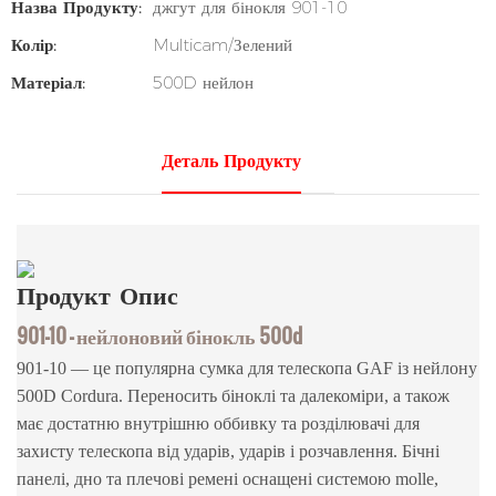
Назва Продукту:
джгут для бінокля 901-10
Колір:
Multicam/Зелений
Матеріал:
500D нейлон
Деталь Продукту
Продукт
Опис
901-10 — нейлоновий бінокль 500d
901-10 — це популярна сумка для телескопа GAF із нейлону
500D Cordura. Переносить біноклі та далекоміри, а також
має достатню внутрішню оббивку та розділювачі для
захисту телескопа від ударів, ударів і розчавлення. Бічні
панелі, дно та плечові ремені оснащені системою molle,