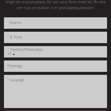
Ange din e-postadress för att vara först med att få veta
om nya produkter och specialerbjudanden.
Namn
E-Post
Telefon/whatsApp
+1
Företag
Innehåll