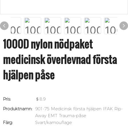
1000D nylon nödpaket
medicinsk överlevnad första
hjälpen påse
Pris:
＄8.9
Produktnamn:
901-75 Medicinsk första hjälpen IFAK Rip-
Away EMT Trauma-påse
Färg:
Svart/kamouflage