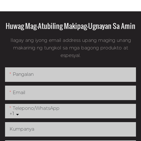
Huwag Mag-Atubiling Makipag-Ugnayan Sa Amin
Ilagay ang iyong email address upang maging unang
makarinig ng tungkol sa mga bagong produkto at
espesyal.
Pangalan
Email
Telepono/whatsApp
+1
Kumpanya