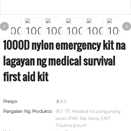
1000D nylon emergency kit na
lagayan ng medical survival
first aid kit
Presyo:
＄8.9
Pangalan Ng Produkto:
901-75 Medikal na pangunang
lunas IFAK Rip-Away EMT
Trauma pouch