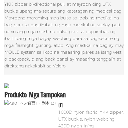
YKK zipper bi-directional pull, at mayroon ding UTX
buckle upang ma-secure ang katatagan ng medical bag.
Mayroong maraming mga bulsa sa loob ng medikal na
bag para sa pag-iimbak ng mga medikal na suplay, pati
na rin ang mga mesh na bulsa para sa pag-iimbak ng
iba't ibang mga bagay, webbing para sa pag-secure ng
mga flashlight, gunting, atbp. Ang medikal na bag ay may
MOLLE system sa likod na maaaring ipares sa isang vest
o backpack, o ang back panel ay maaaring tanggalin at
direktang nakakabit sa Velcro.
Produkto
Mga Tampokan
01
1000D nylon fabric, YKK zipper,
UTX buckle, nylon webbing,
420D nylon lining