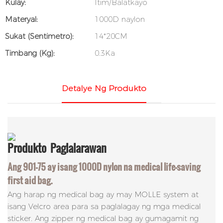
Kulay:
Itim/Balatkayo
Materyal:
1000D naylon
Sukat (sentimetro):
14*20CM
Timbang (kg):
0.3Ka
Detalye Ng Produkto
Produkto
Paglalarawan
Ang 901-75 ay isang 1000D nylon na medical life-saving
first aid bag.
Ang harap ng medical bag ay may MOLLE system at
isang Velcro area para sa paglalagay ng mga medical
sticker. Ang zipper ng medical bag ay gumagamit ng