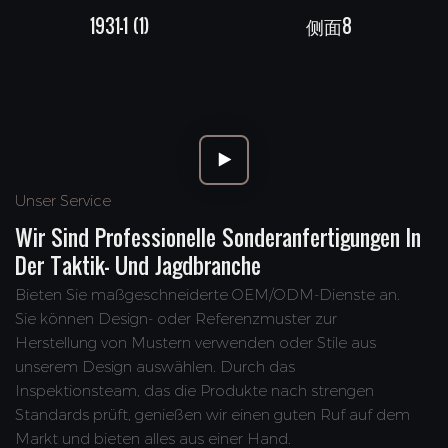
1931-1 (1)
侧面8
Unser Service
Wir Sind Professionelle Sonderanfertigungen In
Der Taktik- Und Jagdbranche
Bieten Sie maßgeschneiderte OEM/ODM-Dienste an.
Sie können Design- oder Referenzmuster zur
Herstellung von Mustern verwenden oder Stile aus
unserem Design auswählen. Durch das
Inspektionsteam, das die Produkte nach strengen
Standards prüft, genießen wir einen guten Ruf auf dem
Markt und bieten alles aus einer Hand.