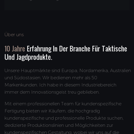
Über uns
10 Jahre
Erfahrung In Der Branche Für Taktische
Und Jagdprodukte.
Unsere Hauptmärkte sind Europa, Nordamerika, Australien
und Südostasien. Wir bedienen mehr als 50
Markenkunden. Ich habe in diesem Industriebereich
immer dem Innovationsgeist treu geblieben.
Mit einem professionellen Team für kundenspezifische
Fertigung bieten wir Käufern, die hochgradig
kundenspezifische und professionelle Produkte suchen,
dedizierte Produktionslinien und Möglichkeiten zur
kundenspezifischen Gestaltung, wobei wir uns auf die