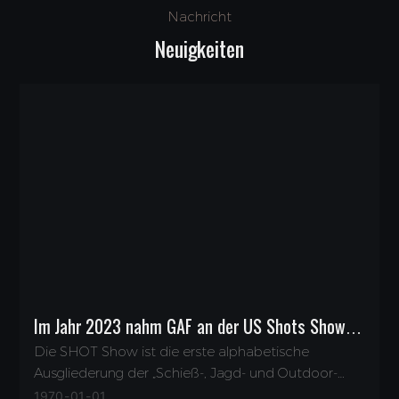
Nachricht
Neuigkeiten
Im Jahr 2023 nahm GAF an der US Shots Show
teil
Die SHOT Show ist die erste alphabetische
Ausgliederung der „Schieß-, Jagd- und Outdoor-
Fachausstellung“.
1970
01
01