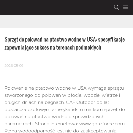
Sprzęt do polowań na ptactwo wodne w USA: specyfikacje 
zapewniające sukces na terenach podmokłych
2026-05-09
Polowanie na ptactwo wodne w USA wymaga sprzętu
stworzonego do polowań w błocie, wodzie, wietrze i
długich dniach na bagnach. GAF Outdoor od lat
dostarcza czołowym amerykańskim markom sprzęt do
polowań na ptactwo wodne o sprawdzonych
parametrach. Strona internetowa: www.gbazforce.com
Pełna wodoodporność jest nie do zaakceptowania.