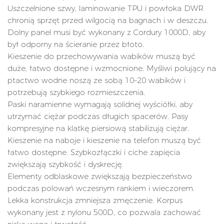
Uszczelnione szwy, laminowanie TPU i powłoka DWR
chronią sprzęt przed wilgocią na bagnach i w deszczu.
Dolny panel musi być wykonany z Cordury 1000D, aby
był odporny na ścieranie przez błoto.
Kieszenie do przechowywania wabików muszą być
duże, łatwo dostępne i wzmocnione. Myśliwi polujący na
ptactwo wodne noszą ze sobą 10–20 wabików i
potrzebują szybkiego rozmieszczenia.
Paski naramienne wymagają solidnej wyściółki, aby
utrzymać ciężar podczas długich spacerów. Pasy
kompresyjne na klatkę piersiową stabilizują ciężar.
Kieszenie na naboje i kieszenie na telefon muszą być
łatwo dostępne. Szybkozłączki i ciche zapięcia
zwiększają szybkość i dyskrecję.
Elementy odblaskowe zwiększają bezpieczeństwo
podczas polowań wczesnym rankiem i wieczorem.
Lekka konstrukcja zmniejsza zmęczenie. Korpus
wykonany jest z nylonu 500D, co pozwala zachować