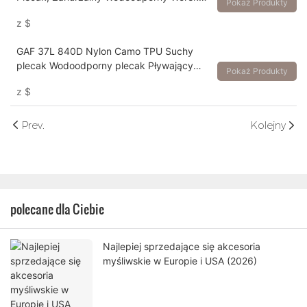
Pokaż Produkty
Sportowy z Zamkiem Szczelnym IPX7 do
z
$
Polowania i Wędkowania
GAF 37L 840D Nylon Camo TPU Suchy
plecak Wodoodporny plecak Pływający
Pokaż Produkty
plecak zanurzalny z hermetycznym
z
$
zamkiem IPX7
Prev.
Kolejny
polecane dla Ciebie
Najlepiej sprzedające się akcesoria
myśliwskie w Europie i USA (2026)