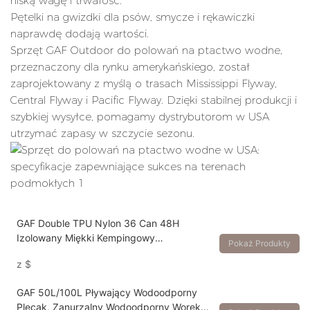
niską wagę i trwałość.
Pętelki na gwizdki dla psów, smycze i rękawiczki
naprawdę dodają wartości.
Sprzęt GAF Outdoor do polowań na ptactwo wodne,
przeznaczony dla rynku amerykańskiego, został
zaprojektowany z myślą o trasach Mississippi Flyway,
Central Flyway i Pacific Flyway. Dzięki stabilnej produkcji i
szybkiej wysyłce, pomagamy dystrybutorom w USA
utrzymać zapasy w szczycie sezonu.
GAF Double TPU Nylon 36 Can 48H
Izolowany Miękki Kempingowy
Pokaż Produkty
Wodoodporny Termiczny Chłodziarka do
z
$
Żywności Plecak Chłodziarka do Wina
Szczelna
GAF 50L/100L Pływający Wodoodporny
Plecak, Zanurzalny Wodoodporny Worek