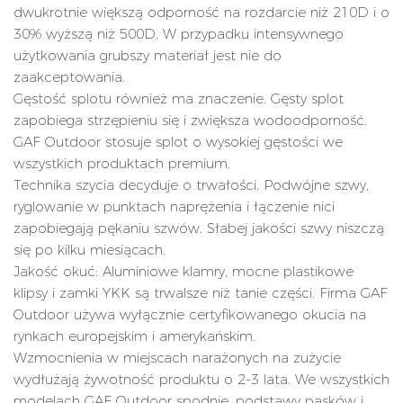
dwukrotnie większą odporność na rozdarcie niż 210D i o
30% wyższą niż 500D. W przypadku intensywnego
użytkowania grubszy materiał jest nie do
zaakceptowania.
Gęstość splotu również ma znaczenie. Gęsty splot
zapobiega strzępieniu się i zwiększa wodoodporność.
GAF Outdoor stosuje splot o wysokiej gęstości we
wszystkich produktach premium.
Technika szycia decyduje o trwałości. Podwójne szwy,
ryglowanie w punktach naprężenia i łączenie nici
zapobiegają pękaniu szwów. Słabej jakości szwy niszczą
się po kilku miesiącach.
Jakość okuć: Aluminiowe klamry, mocne plastikowe
klipsy i zamki YKK są trwalsze niż tanie części. Firma GAF
Outdoor używa wyłącznie certyfikowanego okucia na
rynkach europejskim i amerykańskim.
Wzmocnienia w miejscach narażonych na zużycie
wydłużają żywotność produktu o 2–3 lata. We wszystkich
modelach GAF Outdoor spodnie, podstawy pasków i