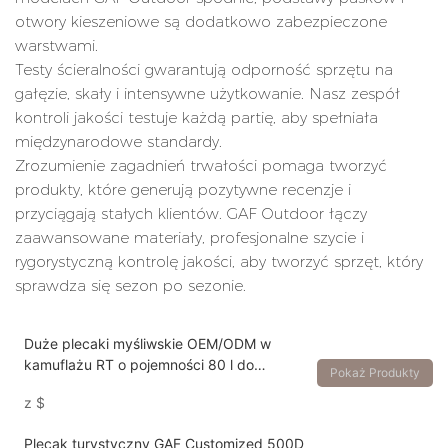
otwory kieszeniowe są dodatkowo zabezpieczone
warstwami.
Testy ścieralności gwarantują odporność sprzętu na
gałęzie, skały i intensywne użytkowanie. Nasz zespół
kontroli jakości testuje każdą partię, aby spełniała
międzynarodowe standardy.
Zrozumienie zagadnień trwałości pomaga tworzyć
produkty, które generują pozytywne recenzje i
przyciągają stałych klientów. GAF Outdoor łączy
zaawansowane materiały, profesjonalne szycie i
rygorystyczną kontrolę jakości, aby tworzyć sprzęt, który
sprawdza się sezon po sezonie.
Duże plecaki myśliwskie OEM/ODM w
kamuflażu RT o pojemności 80 l do
Pokaż Produkty
polowań na grubą zwierzynę na świeżym
z
$
powietrzu
Plecak turystyczny GAF Customized 500D