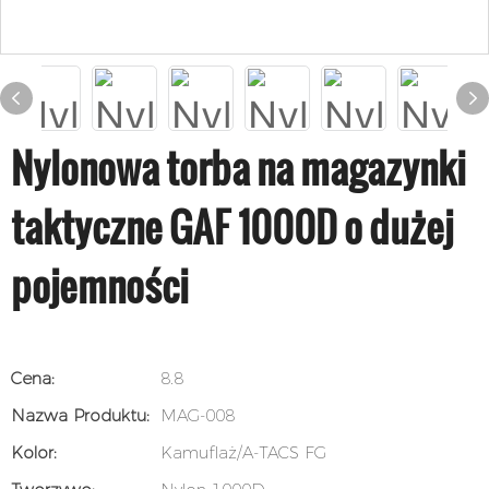
Nylonowa torba na magazynki
taktyczne GAF 1000D o dużej
pojemności
Cena:
8.8
Nazwa Produktu:
MAG-008
Kolor:
Kamuflaż/A-TACS FG