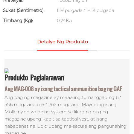
Materyal:
1000D naylon
Sukat (sentimetro):
L 9 pulgada * H 8 pulgada
Timbang (kg):
0.24Ka
Detalye Ng Produkto
Produkto
Paglalarawan
Ang MAG-008 ay isang tactical ammunition bag ng GAF
Ang bag ng magazine ay maaaring tumanggap ng 6 *
556 magazine o 6 * 762 magazine. Mayroong isang
Molle nylon webbing system sa likod ng bag ng
magazine upang ikabit sa tactical vest, at isang
nababanat na lubid upang ma-secure ang pangunahing
magazine.