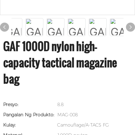
GAF 1000D nylon high-
capacity tactical magazine
bag
Presyo:
8.8
Pangalan Ng Produkto:
MAG-008
Kulay:
Camouflage/A-TACS FG