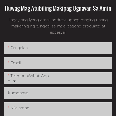
Huwag Mag-Atubiling Makipag-Ugnayan Sa Amin
Ilagay ang iyong email address upang maging unang
makarinig ng tungkol sa mga bagong produkto at
espesyal.
Pangalan
Email
Telepono/whatsApp
+1
Kumpanya
Nilalaman