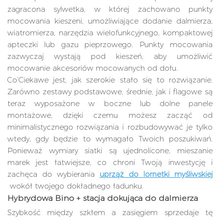
zagracona sylwetka, w której zachowano punkty
mocowania kieszeni, umożliwiające dodanie dalmierza,
wiatromierza, narzędzia wielofunkcyjnego, kompaktowej
apteczki lub gazu pieprzowego. Punkty mocowania
zazwyczaj wystają pod kieszeń, aby umożliwić
mocowanie akcesoriów mocowanych od dołu.
Co’Ciekawe jest, jak szerokie stało się to rozwiązanie.
Zarówno zestawy podstawowe, średnie, jak i flagowe są
teraz wyposażone w boczne lub dolne panele
montażowe, dzięki czemu możesz zacząć od
minimalistycznego rozwiązania i rozbudowywać je tylko
wtedy, gdy będzie to wymagało Twoich poszukiwań.
Ponieważ wymiary siatki są ujednolicone, mieszanie
marek jest łatwiejsze, co chroni Twoją inwestycję i
zachęca do wybierania
uprząż do lornetki myśliwskiej
wokół twojego dokładnego ładunku.
Hybrydowa Bino + stacja dokująca do dalmierza
Szybkość między szkłem a zasięgiem sprzedaje tę