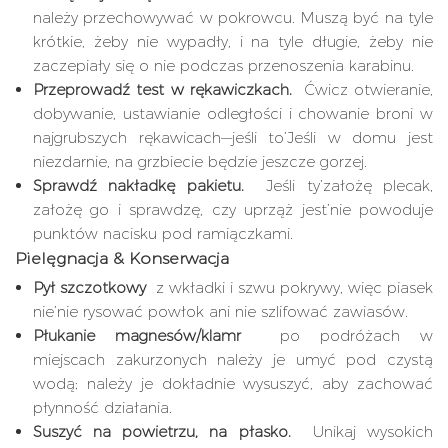
należy przechowywać w pokrowcu. Muszą być na tyle
krótkie, żeby nie wypadły, i na tyle długie, żeby nie
zaczepiały się o nie podczas przenoszenia karabinu.
Przeprowadź test w rękawiczkach.
Ćwicz otwieranie,
dobywanie, ustawianie odległości i chowanie broni w
najgrubszych rękawicach—jeśli to’Jeśli w domu jest
niezdarnie, na grzbiecie będzie jeszcze gorzej.
Sprawdź nakładkę pakietu.
Jeśli ty’założę plecak,
założę go i sprawdzę, czy uprząż jest’nie powoduje
punktów nacisku pod ramiączkami.
Pielęgnacja & Konserwacja
Pył szczotkowy
z wkładki i szwu pokrywy, więc piasek
nie’nie rysować powłok ani nie szlifować zawiasów.
Płukanie magnesów/klamr
po podróżach w
miejscach zakurzonych należy je umyć pod czystą
wodą; należy je dokładnie wysuszyć, aby zachować
płynność działania.
Suszyć na powietrzu, na płasko.
Unikaj wysokich