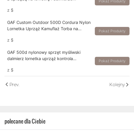
Pokaż Produkty
z
$
GAF Custom Outdoor 500D Cordura Nylon
Lornetka Uprząż Kamuflaż Torba na
Pokaż Produkty
lornetkę myśliwską
z
$
GAF 500d nylonowy sprzęt myśliwski
dalmierz lornetka uprząż kontrola
Pokaż Produkty
magnetyczna torba na lornetkę
z
$
Prev.
Kolejny
polecane dla Ciebie