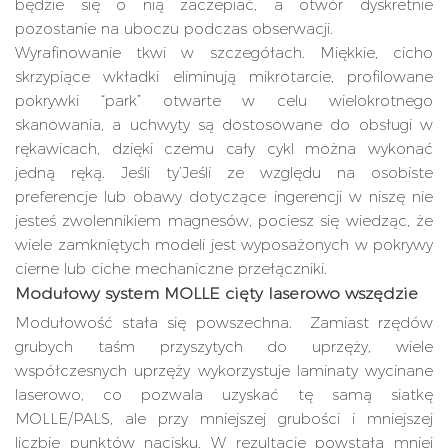
będzie się o nią zaczepiać, a otwór dyskretnie
pozostanie na uboczu podczas obserwacji.
Wyrafinowanie tkwi w szczegółach. Miękkie, cicho
skrzypiące wkładki eliminują mikrotarcie, profilowane
pokrywki “park” otwarte w celu wielokrotnego
skanowania, a uchwyty są dostosowane do obsługi w
rękawicach, dzięki czemu cały cykl można wykonać
jedną ręką. Jeśli ty’Jeśli ze względu na osobiste
preferencje lub obawy dotyczące ingerencji w niszę nie
jesteś zwolennikiem magnesów, pociesz się wiedząc, że
wiele zamkniętych modeli jest wyposażonych w pokrywy
cierne lub ciche mechaniczne przełączniki.
Modułowy system MOLLE cięty laserowo wszędzie
Modułowość stała się powszechna. Zamiast rzędów
grubych taśm przyszytych do uprzęży, wiele
współczesnych uprzęży wykorzystuje laminaty wycinane
laserowo, co pozwala uzyskać tę samą siatkę
MOLLE/PALS, ale przy mniejszej grubości i mniejszej
liczbie punktów nacisku. W rezultacie powstała mniej