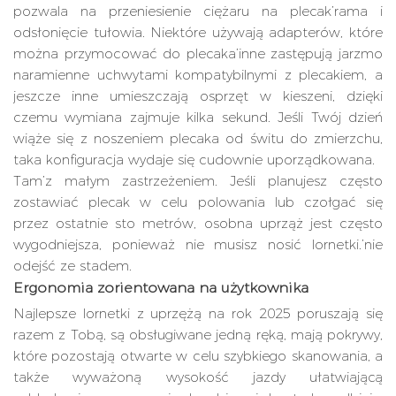
pozwala na przeniesienie ciężaru na plecak’rama i
odsłonięcie tułowia. Niektóre używają adapterów, które
można przymocować do plecaka’inne zastępują jarzmo
naramienne uchwytami kompatybilnymi z plecakiem, a
jeszcze inne umieszczają osprzęt w kieszeni, dzięki
czemu wymiana zajmuje kilka sekund. Jeśli Twój dzień
wiąże się z noszeniem plecaka od świtu do zmierzchu,
taka konfiguracja wydaje się cudownie uporządkowana.
Tam’z małym zastrzeżeniem. Jeśli planujesz często
zostawiać plecak w celu polowania lub czołgać się
przez ostatnie sto metrów, osobna uprząż jest często
wygodniejsza, ponieważ nie musisz nosić lornetki.’nie
odejść ze stadem.
Ergonomia zorientowana na użytkownika
Najlepsze lornetki z uprzężą na rok 2025 poruszają się
razem z Tobą, są obsługiwane jedną ręką, mają pokrywy,
które pozostają otwarte w celu szybkiego skanowania, a
także wyważoną wysokość jazdy ułatwiającą