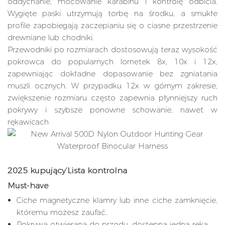
oddychanie, mocowanie karabinu i kontrolę odbicia.
Wygięte paski utrzymują torbę na środku, a smukłe
profile zapobiegają zaczepianiu się o ciasne przestrzenie
drewniane lub chodniki.
Przewodniki po rozmiarach dostosowują teraz wysokość
pokrowca do popularnych lornetek 8x, 10x i 12x,
zapewniając dokładne dopasowanie bez zgniatania
muszli ocznych. W przypadku 12x w górnym zakresie,
zwiększenie rozmiaru często zapewnia płynniejszy ruch
pokrywy i szybsze ponowne schowanie, nawet w
rękawicach
2025 kupujący’Lista kontrolna
Must-have
Ciche magnetyczne klamry lub inne ciche zamknięcie,
któremu możesz zaufać.
Pokrywa otwierana do przodu, dostępna jedną ręką.