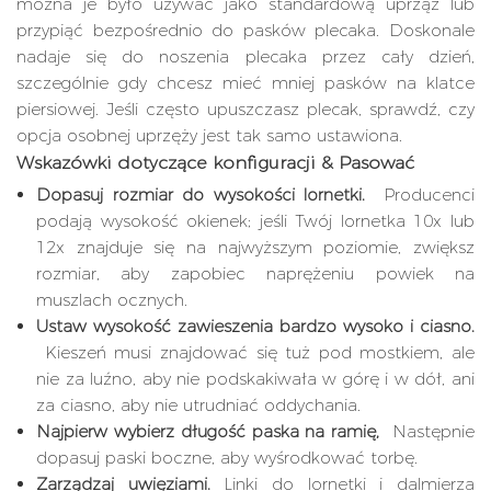
można je było używać jako standardową uprząż lub
przypiąć bezpośrednio do pasków plecaka. Doskonale
nadaje się do noszenia plecaka przez cały dzień,
szczególnie gdy chcesz mieć mniej pasków na klatce
piersiowej. Jeśli często upuszczasz plecak, sprawdź, czy
opcja osobnej uprzęży jest tak samo ustawiona.
Wskazówki dotyczące konfiguracji & Pasować
Dopasuj rozmiar do wysokości lornetki.
Producenci
podają wysokość okienek; jeśli Twój lornetka 10x lub
12x znajduje się na najwyższym poziomie, zwiększ
rozmiar, aby zapobiec naprężeniu powiek na
muszlach ocznych.
Ustaw wysokość zawieszenia bardzo wysoko i ciasno.
Kieszeń musi znajdować się tuż pod mostkiem, ale
nie za luźno, aby nie podskakiwała w górę i w dół, ani
za ciasno, aby nie utrudniać oddychania.
Najpierw wybierz długość paska na ramię,
Następnie
dopasuj paski boczne, aby wyśrodkować torbę.
Zarządzaj uwięziami.
Linki do lornetki i dalmierza