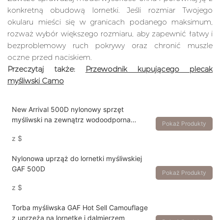
konkretną obudową lornetki. Jeśli rozmiar Twojego
okularu mieści się w granicach podanego maksimum,
rozważ wybór większego rozmiaru, aby zapewnić łatwy i
bezproblemowy ruch pokrywy oraz chronić muszle
oczne przed naciskiem.
Przeczytaj także:
Przewodnik kupującego plecak
myśliwski Camo
New Arrival 500D nylonowy sprzęt
myśliwski na zewnątrz wodoodporna
Pokaż Produkty
lornetka uprząż
z
$
Nylonowa uprząż do lornetki myśliwskiej
GAF 500D
Pokaż Produkty
z
$
Torba myśliwska GAF Hot Sell Camouflage
z uprzężą na lornetkę i dalmierzem