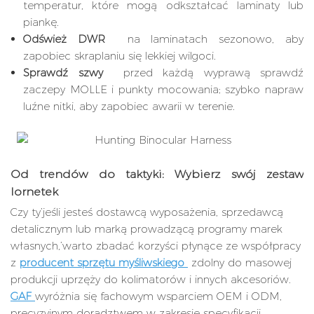
temperatur, które mogą odkształcać laminaty lub
piankę.
Odśwież DWR
na laminatach sezonowo, aby
zapobiec skraplaniu się lekkiej wilgoci.
Sprawdź szwy
przed każdą wyprawą sprawdź
zaczepy MOLLE i punkty mocowania; szybko napraw
luźne nitki, aby zapobiec awarii w terenie.
Od trendów do taktyki: Wybierz swój zestaw
lornetek
Czy ty’jeśli jesteś dostawcą wyposażenia, sprzedawcą
detalicznym lub marką prowadzącą programy marek
własnych,’warto zbadać korzyści płynące ze współpracy
z
producent sprzętu myśliwskiego
zdolny do masowej
produkcji uprzęży do kolimatorów i innych akcesoriów.
GAF
wyróżnia się fachowym wsparciem OEM i ODM,
precyzyjnym doradztwem w zakresie specyfikacji