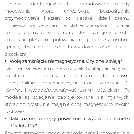
pasków adaptacyjnych lub wbudowane punkty
mocowania, które umożliwiają bezpośrednie
przymocowanie kieszeni do plecaka, dzięki czemu
zmniejsza się bałagan na klatce piersiowej i ciężar
zostaje przeniesiony na ramę. Jeśli planujesz często
zostawiać plecak na polowania, miej pod ręką osobną
uprząż, aby mieć do niego łatwy dostęp.’zniknij wraz z
plecakiem.
Wolę zamknięcia niemagnetyczne. Czy one istnieją?
Tak, i oni’są lepsze niż kiedykolwiek. Szukaj zamkniętych
konstrukcji z pokrywami ciernymi lub cichymi
przełącznikami mechanicznymi, które zapewnią Ci
komfort i wygodę.’telegrafować ostrym dźwiękiem. Te
modele są specjalnie zaprojektowane dla myśliwych,
którzy po prostu nie mają’nie chcą magnesów w swoim
zestawie.
Jaki rozmiar uprzęży powinienem wybrać do lornetki
10x lub 12x?
Zawsze sprawdzaj model’wysokość okna i porównaj ją z