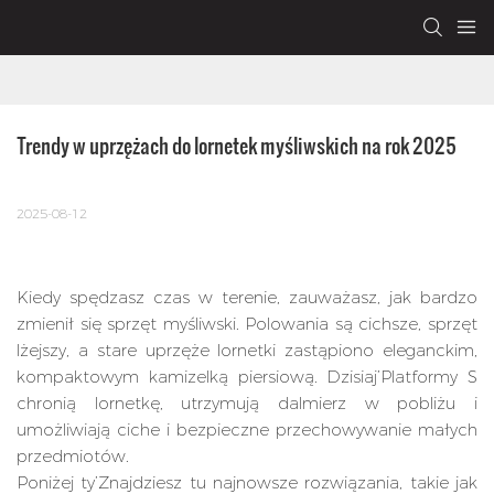
Trendy w uprzężach do lornetek myśliwskich na rok 2025
2025-08-12
Kiedy spędzasz czas w terenie, zauważasz, jak bardzo
zmienił się sprzęt myśliwski. Polowania są cichsze, sprzęt
lżejszy, a stare uprzęże lornetki zastąpiono eleganckim,
kompaktowym kamizelką piersiową. Dzisiaj’Platformy S
chronią lornetkę, utrzymują dalmierz w pobliżu i
umożliwiają ciche i bezpieczne przechowywanie małych
przedmiotów.
Poniżej ty’Znajdziesz tu najnowsze rozwiązania, takie jak