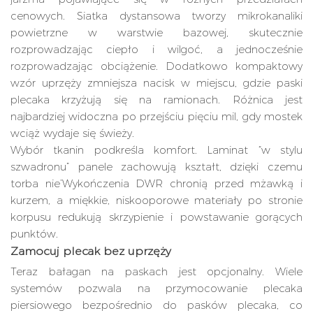
cenowych. Siatka dystansowa tworzy mikrokanaliki
powietrzne w warstwie bazowej, skutecznie
rozprowadzając ciepło i wilgoć, a jednocześnie
rozprowadzając obciążenie. Dodatkowo kompaktowy
wzór uprzęży zmniejsza nacisk w miejscu, gdzie paski
plecaka krzyżują się na ramionach. Różnica jest
najbardziej widoczna po przejściu pięciu mil, gdy mostek
wciąż wydaje się świeży.
Wybór tkanin podkreśla komfort. Laminat “w stylu
szwadronu” panele zachowują kształt, dzięki czemu
torba nie’Wykończenia DWR chronią przed mżawką i
kurzem, a miękkie, niskooporowe materiały po stronie
korpusu redukują skrzypienie i powstawanie gorących
punktów.
Zamocuj plecak bez uprzęży
Teraz bałagan na paskach jest opcjonalny. Wiele
systemów pozwala na przymocowanie plecaka
piersiowego bezpośrednio do pasków plecaka, co