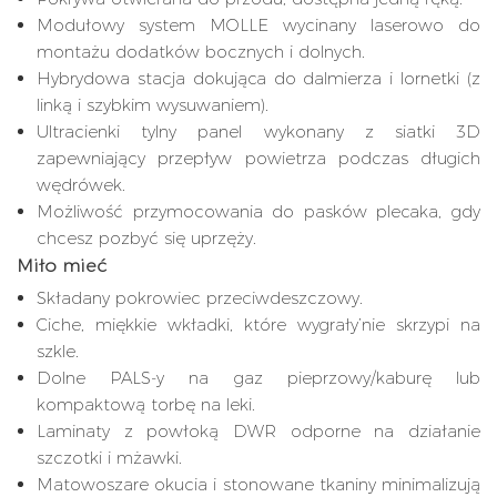
Modułowy system MOLLE wycinany laserowo do
montażu dodatków bocznych i dolnych.
Hybrydowa stacja dokująca do dalmierza i lornetki (z
linką i szybkim wysuwaniem).
Ultracienki tylny panel wykonany z siatki 3D
zapewniający przepływ powietrza podczas długich
wędrówek.
Możliwość przymocowania do pasków plecaka, gdy
chcesz pozbyć się uprzęży.
Miło mieć
Składany pokrowiec przeciwdeszczowy.
Ciche, miękkie wkładki, które wygrały’nie skrzypi na
szkle.
Dolne PALS-y na gaz pieprzowy/kaburę lub
kompaktową torbę na leki.
Laminaty z powłoką DWR odporne na działanie
szczotki i mżawki.
Matowoszare okucia i stonowane tkaniny minimalizują