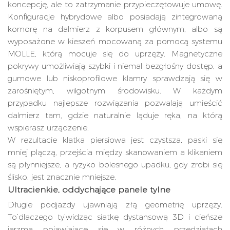
koncepcję, ale to zatrzymanie przypieczętowuje umowę.
Konfiguracje hybrydowe albo posiadają zintegrowaną
komorę na dalmierz z korpusem głównym, albo są
wyposażone w kieszeń mocowaną za pomocą systemu
MOLLE, którą mocuje się do uprzęży. Magnetyczne
pokrywy umożliwiają szybki i niemal bezgłośny dostęp, a
gumowe lub niskoprofilowe klamry sprawdzają się w
zarośniętym, wilgotnym środowisku. W każdym
przypadku najlepsze rozwiązania pozwalają umieścić
dalmierz tam, gdzie naturalnie ląduje ręka, na którą
wspierasz urządzenie.
W rezultacie klatka piersiowa jest czystsza, paski się
mniej plączą, przejścia między skanowaniem a klikaniem
są płynniejsze, a ryzyko bolesnego upadku, gdy zrobi się
ślisko, jest znacznie mniejsze.
Ultracienkie, oddychające panele tylne
Długie podjazdy ujawniają złą geometrię uprzęży.
To’dlaczego ty’widząc siatkę dystansową 3D i cieńsze
jarzma pojawiające się w różnych przedziałach