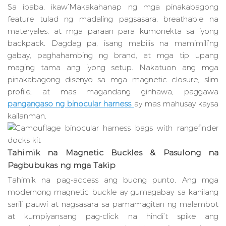
Sa ibaba, ikaw’Makakahanap ng mga pinakabagong
feature tulad ng madaling pagsasara, breathable na
materyales, at mga paraan para kumonekta sa iyong
backpack. Dagdag pa, isang mabilis na mamimili’ng
gabay, paghahambing ng brand, at mga tip upang
maging tama ang iyong setup. Nakatuon ang mga
pinakabagong disenyo sa mga magnetic closure, slim
profile, at mas magandang ginhawa, paggawa
pangangaso ng binocular harness
ay mas mahusay kaysa
kailanman.
Tahimik na Magnetic Buckles & Pasulong na
Pagbubukas ng mga Takip
Tahimik na pag-access ang buong punto. Ang mga
modernong magnetic buckle ay gumagabay sa kanilang
sarili pauwi at nagsasara sa pamamagitan ng malambot
at kumpiyansang pag-click na hindi’t spike ang