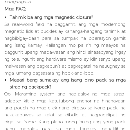
pangangaso.
Mga FAQ
Tahimik ba ang mga magnetic closure?
Sa real-world field na paggamit, ang mga modernong
magnetic lids at buckles ay kahanga-hangang tahimik at
nagbibigay-daan para sa tumpak na operasyon gamit
ang isang kamay. Kailangan mo pa rin ng maayos na
pagguhit upang mabawasan ang hindi sinasadyang ingay
ng tela, ngunit ang hardware mismo ay idinisenyo upang
maiwasan ang pagkapunit at pagkagatal na nauugnay sa
mga lumang pagsasara ng hook-and-loop.
Maaari bang sumakay ang isang bino pack sa mga
strap ng backpack?
Oo. Maraming system ang nag-aalok ng mga strap-
adapter kit o mga katutubong anchor na hinahayaan
ang pouch na mag-click nang diretso sa iyong pack, na
nakakabawas sa kalat sa dibdib at nagpapalipat ng
bigat sa frame. Kung plano mong ihulog ang iyong pack
nang madalas para sa mga tangkay, panatilihing