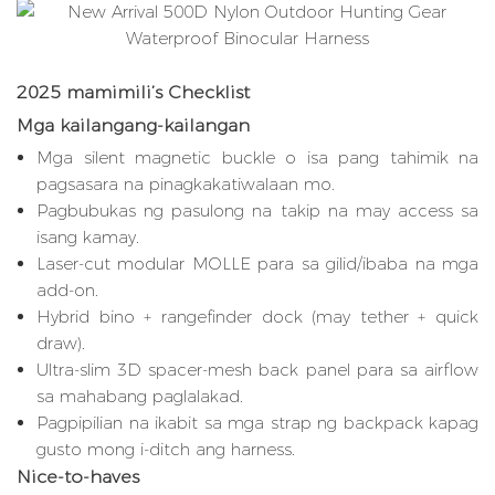
2025 mamimili’s Checklist
Mga kailangang-kailangan
Mga silent magnetic buckle o isa pang tahimik na
pagsasara na pinagkakatiwalaan mo.
Pagbubukas ng pasulong na takip na may access sa
isang kamay.
Laser-cut modular MOLLE para sa gilid/ibaba na mga
add-on.
Hybrid bino + rangefinder dock (may tether + quick
draw).
Ultra-slim 3D spacer-mesh back panel para sa airflow
sa mahabang paglalakad.
Pagpipilian na ikabit sa mga strap ng backpack kapag
gusto mong i-ditch ang harness.
Nice-to-haves