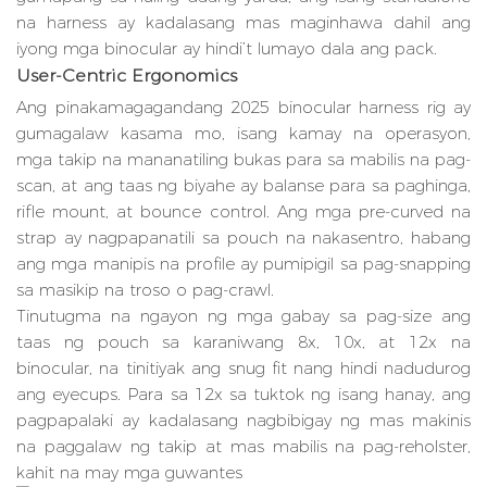
na harness ay kadalasang mas maginhawa dahil ang
iyong mga binocular ay hindi’t lumayo dala ang pack.
User-Centric Ergonomics
Ang pinakamagagandang 2025 binocular harness rig ay
gumagalaw kasama mo, isang kamay na operasyon,
mga takip na mananatiling bukas para sa mabilis na pag-
scan, at ang taas ng biyahe ay balanse para sa paghinga,
rifle mount, at bounce control. Ang mga pre-curved na
strap ay nagpapanatili sa pouch na nakasentro, habang
ang mga manipis na profile ay pumipigil sa pag-snapping
sa masikip na troso o pag-crawl.
Tinutugma na ngayon ng mga gabay sa pag-size ang
taas ng pouch sa karaniwang 8x, 10x, at 12x na
binocular, na tinitiyak ang snug fit nang hindi nadudurog
ang eyecups. Para sa 12x sa tuktok ng isang hanay, ang
pagpapalaki ay kadalasang nagbibigay ng mas makinis
na paggalaw ng takip at mas mabilis na pag-reholster,
kahit na may mga guwantes