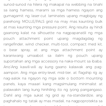
sunod-sunod na hilera ng makapal na webbing na tinahi
sa isang harness, marami sa mga harness ngayon ang
gumagamit ng laser-cut laminates upang magbigay ng
parehong MOLLE/PALS grid na may mas kaunting bulk
at mas kaunting mga pressure point. Ang resulta ay hindi
gaanong kalat na silhouette na nagpapanatili ng mga
pouch attachment point upang magdagdag ng
rangefinder, wind checker, multi-tool, compact med kit,
o bear spray, at ang mga attachment point ay
karaniwang umaabot sa ilalim ng pouch upang
suportahan ang mga accessory na naka-mount sa ibaba.
Ano’Ang kawili-wili ay kung gaano kalawak ang pag-
aampon. Ang mga entry-level, mid-tier, at flagship rig ay
nag-aalok na ngayon ng mga side o bottom mounting
panels, kaya maaari kang magsimulang minimalist at
palawakin lang kung hinihiling ito ng iyong pangangaso.
Dahil ang mga sukat ng grid ay na-standardize, ang
paghahalo ng tatak ay mas madali, na nagpoprotekta sa