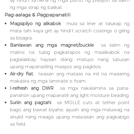
ay hindi’t lumikha ng mga punto ng presyon sa ilalim
ng mga strap ng balikat.
Pag-aalaga & Pagpapanatili
Magsipilyo ng alikabok
mula sa liner at talukap ng
mata tahi kaya grit ay hindi’t scratch coatings o giling
sa bisagra.
Banlawan ang mga magnet/buckle
sa ilalim ng
malinis na tubig pagkatapos ng maalikabok na
paglalakbay; hayaan silang matuyo nang lubusan
upang mapanatiling maayos ang pagkilos.
Air-dry flat.
Iwasan ang mataas na init na maaaring
makasira ng mga laminate o foam.
I-refresh ang DWR
sa mga nakalamina sa pana-
panahon upang mapanatili ang light moisture beading.
Suriin ang pagtahi
sa MOLLE cuts at tether point
bago ang bawat biyahe; ayusin ang mga maluwag na
sinulid nang maaga upang maiwasan ang pagkabigo
sa field.