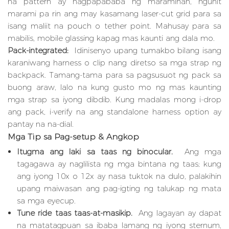
na pattern ay nagpapababa ng maramihan, ngunit
marami pa rin ang may kasamang laser-cut grid para sa
isang maliit na pouch o tether point. Mahusay para sa
mabilis, mobile glassing kapag mas kaunti ang dala mo.
Pack-integrated:
Idinisenyo upang tumakbo bilang isang
karaniwang harness o clip nang diretso sa mga strap ng
backpack. Tamang-tama para sa pagsusuot ng pack sa
buong araw, lalo na kung gusto mo ng mas kaunting
mga strap sa iyong dibdib. Kung madalas mong i-drop
ang pack, i-verify na ang standalone harness option ay
pantay na na-dial.
Mga Tip sa Pag-setup & Angkop
Itugma ang laki sa taas ng binocular.
Ang mga
tagagawa ay naglilista ng mga bintana ng taas; kung
ang iyong 10x o 12x ay nasa tuktok na dulo, palakihin
upang maiwasan ang pag-igting ng talukap ng mata
sa mga eyecup.
Tune ride taas taas-at-masikip.
Ang lagayan ay dapat
na matatagpuan sa ibaba lamang ng iyong sternum,