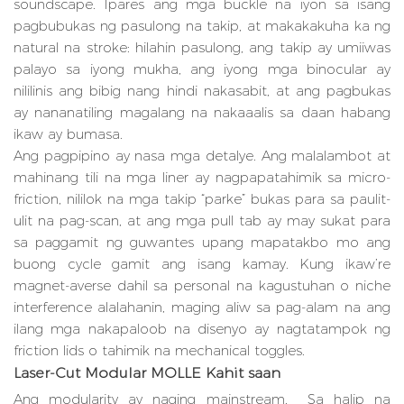
soundscape. Ipares ang mga buckle na iyon sa isang
pagbubukas ng pasulong na takip, at makakakuha ka ng
natural na stroke: hilahin pasulong, ang takip ay umiiwas
palayo sa iyong mukha, ang iyong mga binocular ay
nililinis ang bibig nang hindi nakasabit, at ang pagbukas
ay nananatiling magalang na nakaaalis sa daan habang
ikaw ay bumasa.
Ang pagpipino ay nasa mga detalye. Ang malalambot at
mahinang tili na mga liner ay nagpapatahimik sa micro-
friction, nililok na mga takip “parke” bukas para sa paulit-
ulit na pag-scan, at ang mga pull tab ay may sukat para
sa paggamit ng guwantes upang mapatakbo mo ang
buong cycle gamit ang isang kamay. Kung ikaw’re
magnet-averse dahil sa personal na kagustuhan o niche
interference alalahanin, maging aliw sa pag-alam na ang
ilang mga nakapaloob na disenyo ay nagtatampok ng
friction lids o tahimik na mechanical toggles.
Laser-Cut Modular MOLLE Kahit saan
Ang modularity ay naging mainstream. Sa halip na