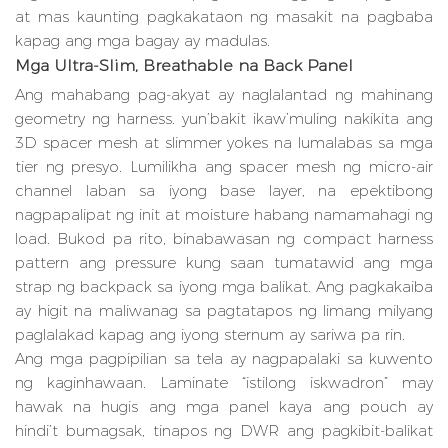
at mas kaunting pagkakataon ng masakit na pagbaba
kapag ang mga bagay ay madulas.
Mga Ultra-Slim, Breathable na Back Panel
Ang mahabang pag-akyat ay naglalantad ng mahinang
geometry ng harness. yun’bakit ikaw’muling nakikita ang
3D spacer mesh at slimmer yokes na lumalabas sa mga
tier ng presyo. Lumilikha ang spacer mesh ng micro-air
channel laban sa iyong base layer, na epektibong
nagpapalipat ng init at moisture habang namamahagi ng
load. Bukod pa rito, binabawasan ng compact harness
pattern ang pressure kung saan tumatawid ang mga
strap ng backpack sa iyong mga balikat. Ang pagkakaiba
ay higit na maliwanag sa pagtatapos ng limang milyang
paglalakad kapag ang iyong sternum ay sariwa pa rin.
Ang mga pagpipilian sa tela ay nagpapalaki sa kuwento
ng kaginhawaan. Laminate “istilong iskwadron” may
hawak na hugis ang mga panel kaya ang pouch ay
hindi’t bumagsak, tinapos ng DWR ang pagkibit-balikat