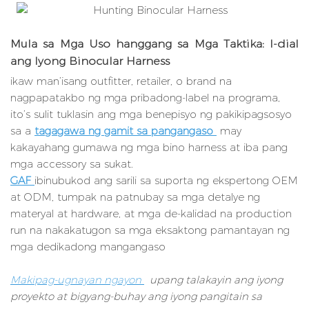
Mula sa Mga Uso hanggang sa Mga Taktika: I-dial
ang Iyong Binocular Harness
ikaw man’isang outfitter, retailer, o brand na
nagpapatakbo ng mga pribadong-label na programa,
ito’s sulit tuklasin ang mga benepisyo ng pakikipagsosyo
sa a
tagagawa ng gamit sa pangangaso
may
kakayahang gumawa ng mga bino harness at iba pang
mga accessory sa sukat.
GAF
ibinubukod ang sarili sa suporta ng ekspertong OEM
at ODM, tumpak na patnubay sa mga detalye ng
materyal at hardware, at mga de-kalidad na production
run na nakakatugon sa mga eksaktong pamantayan ng
mga dedikadong mangangaso
Makipag-ugnayan ngayon
upang talakayin ang iyong
proyekto at bigyang-buhay ang iyong pangitain sa