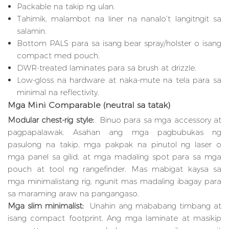
Packable na takip ng ulan.
Tahimik, malambot na liner na nanalo’t langitngit sa
salamin.
Bottom PALS para sa isang bear spray/holster o isang
compact med pouch.
DWR-treated laminates para sa brush at drizzle.
Low-gloss na hardware at naka-mute na tela para sa
minimal na reflectivity.
Mga Mini Comparable (neutral sa tatak)
Modular chest-rig style:
Binuo para sa mga accessory at
pagpapalawak. Asahan ang mga pagbubukas ng
pasulong na takip, mga pakpak na pinutol ng laser o
mga panel sa gilid, at mga madaling spot para sa mga
pouch at tool ng rangefinder. Mas mabigat kaysa sa
mga minimalistang rig, ngunit mas madaling ibagay para
sa maraming araw na pangangaso.
Mga slim minimalist:
Unahin ang mababang timbang at
isang compact footprint. Ang mga laminate at masikip