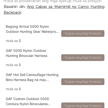
mata at protektahan ang mga eyecup mula sa presyon.
Basahin din:
Ang Gabay sa Mamimili ng Camo Hunting
Backpack
Bagong Arrival 500D Nylon
Outdoor Hunting Gear Waterproof
Tingnan Ang Mga Produkto
Binocular Harness
mula sa
$
GAF 500D Nylon Outdoor
Hunting Binocular Harness
Tingnan Ang Mga Produkto
mula sa
$
GAF Hot Sell Camouflage Hunting
Bino Harness Bag na may
Tingnan Ang Mga Produkto
Rangefinder Pouch
mula sa
$
GAF Custom Outdoor 500D
Cordura Nylon Binoculares
Tingnan Ang Mga Produkto