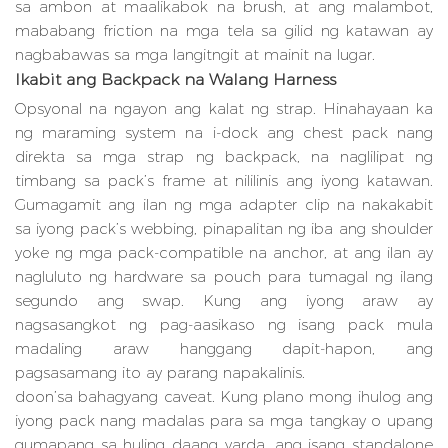
sa ambon at maalikabok na brush, at ang malambot,
mababang friction na mga tela sa gilid ng katawan ay
nagbabawas sa mga langitngit at mainit na lugar.
Ikabit ang Backpack na Walang Harness
Opsyonal na ngayon ang kalat ng strap. Hinahayaan ka
ng maraming system na i-dock ang chest pack nang
direkta sa mga strap ng backpack, na naglilipat ng
timbang sa pack’s frame at nililinis ang iyong katawan.
Gumagamit ang ilan ng mga adapter clip na nakakabit
sa iyong pack’s webbing, pinapalitan ng iba ang shoulder
yoke ng mga pack-compatible na anchor, at ang ilan ay
nagluluto ng hardware sa pouch para tumagal ng ilang
segundo ang swap. Kung ang iyong araw ay
nagsasangkot ng pag-aasikaso ng isang pack mula
madaling araw hanggang dapit-hapon, ang
pagsasamang ito ay parang napakalinis.
doon’sa bahagyang caveat. Kung plano mong ihulog ang
iyong pack nang madalas para sa mga tangkay o upang
gumapang sa huling daang yarda, ang isang standalone