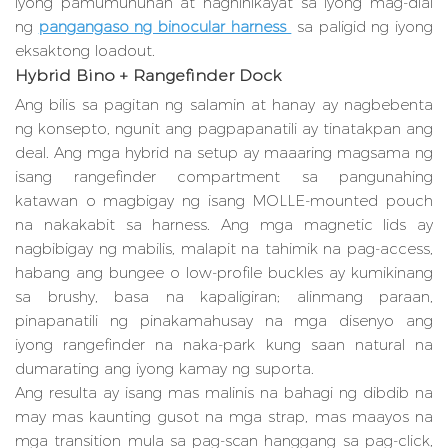
iyong pamumuhunan at naghihikayat sa iyong mag-dial
ng
pangangaso ng binocular harness
sa paligid ng iyong
eksaktong loadout.
Hybrid Bino + Rangefinder Dock
Ang bilis sa pagitan ng salamin at hanay ay nagbebenta
ng konsepto, ngunit ang pagpapanatili ay tinatakpan ang
deal. Ang mga hybrid na setup ay maaaring magsama ng
isang rangefinder compartment sa pangunahing
katawan o magbigay ng isang MOLLE-mounted pouch
na nakakabit sa harness. Ang mga magnetic lids ay
nagbibigay ng mabilis, malapit na tahimik na pag-access,
habang ang bungee o low-profile buckles ay kumikinang
sa brushy, basa na kapaligiran; alinmang paraan,
pinapanatili ng pinakamahusay na mga disenyo ang
iyong rangefinder na naka-park kung saan natural na
dumarating ang iyong kamay ng suporta.
Ang resulta ay isang mas malinis na bahagi ng dibdib na
may mas kaunting gusot na mga strap, mas maayos na
mga transition mula sa pag-scan hanggang sa pag-click,