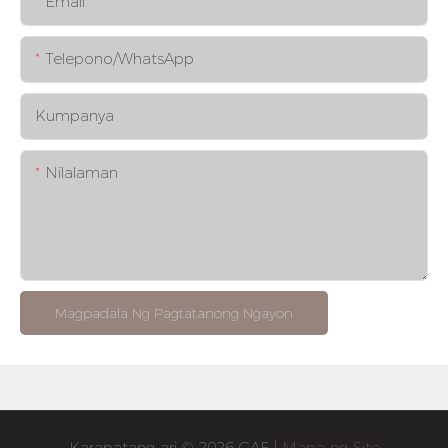
Email
Telepono/whatsApp
Kumpanya
Nilalaman
Magpadala Ng Pagtatanong Ngayon
Karapatang-ari © 2026 GAF |
Mapa ng Site