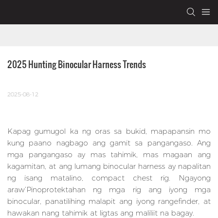
2025 Hunting Binocular Harness Trends
2025-08-12
Kapag gumugol ka ng oras sa bukid, mapapansin mo
kung paano nagbago ang gamit sa pangangaso. Ang
mga pangangaso ay mas tahimik, mas magaan ang
kagamitan, at ang lumang binocular harness ay napalitan
ng isang matalino, compact chest rig. Ngayong
araw’Pinoprotektahan ng mga rig ang iyong mga
binocular, panatilihing malapit ang iyong rangefinder, at
hawakan nang tahimik at ligtas ang maliliit na bagay.