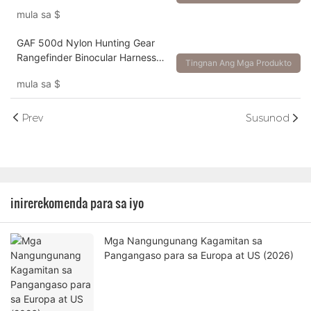
Harness Camouflage Hunting
mula sa
$
Binoculars Bag
GAF 500d Nylon Hunting Gear
Rangefinder Binocular Harness
Tingnan Ang Mga Produkto
Magnetic Control Bino Case Bag
mula sa
$
Prev
Susunod
inirerekomenda para sa iyo
Mga Nangungunang Kagamitan sa
Pangangaso para sa Europa at US (2026)