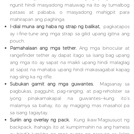
ngunit hindi masyadong maluwag na ito ay tumalbog
pataas at pababa, o masyadong mahigpit para
mahirapan ang paghinga.
I-dial muna ang haba ng strap ng balikat,
pagkatapos
ay i-fine-tune ang mga strap sa gilid upang igitna ang
pouch.
Pamahalaan ang mga tether.
Ang mga binocular at
rangefinder tether ay dapat itago sa isang bag upang
ang mga ito ay sapat na maikli upang hindi malaglag
at sapat na mahaba upang hindi makasagabal kapag
nag-sling ka ng rifle.
Subukan gamit ang mga guwantes.
Magsanay sa
pagbukas, pagguhit, pag-ranging, at pag-reholster sa
iyong pinakamakapal na guwantes—kung ito’s
malamya sa bahay, ito ay magiging mas masahol pa
sa isang tagaytay.
Suriin ang overlay ng pack.
Kung ikaw’Magsusuot ng
backpack, ihahagis ito at kumpirmahin na ang harness