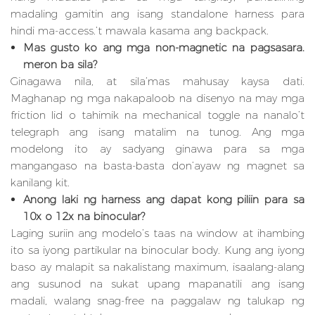
madaling gamitin ang isang standalone harness para
hindi ma-access.’t mawala kasama ang backpack.
Mas gusto ko ang mga non-magnetic na pagsasara.
meron ba sila?
Ginagawa nila, at sila’mas mahusay kaysa dati.
Maghanap ng mga nakapaloob na disenyo na may mga
friction lid o tahimik na mechanical toggle na nanalo’t
telegraph ang isang matalim na tunog. Ang mga
modelong ito ay sadyang ginawa para sa mga
mangangaso na basta-basta don’ayaw ng magnet sa
kanilang kit.
Anong laki ng harness ang dapat kong piliin para sa
10x o 12x na binocular?
Laging suriin ang modelo’s taas na window at ihambing
ito sa iyong partikular na binocular body. Kung ang iyong
baso ay malapit sa nakalistang maximum, isaalang-alang
ang susunod na sukat upang mapanatili ang isang
madali, walang snag-free na paggalaw ng talukap ng