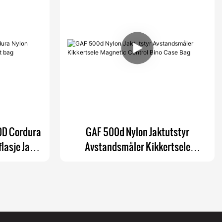
0D Cordura
GAF 500d Nylon Jaktutstyr
lasje Jakt
Avstandsmåler Kikkertsele
Magnetic Control Bino Case Bag