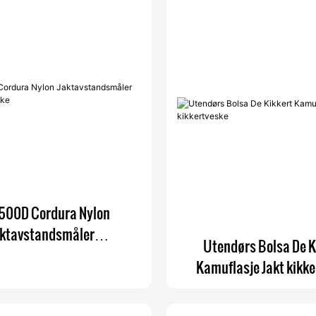
500D Cordura Nylon
aktavstandsmåler
Utendørs Bolsa De K
kikkertseleveske
Kamuflasje Jakt kikk