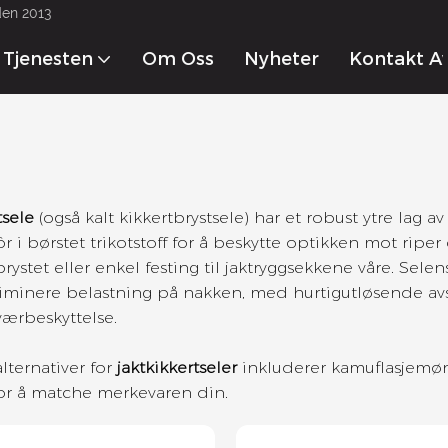
den 2013
Tjenesten
Om Oss
Nyheter
Kontakt A
tsele
(også kalt kikkertbrystsele) har et robust ytre lag 
r i børstet trikotstoff for å beskytte optikken mot riper
ystet eller enkel festing til jaktryggsekkene våre. Sele
eliminere belastning på nakken, med hurtigutløsende av
værbeskyttelse.
lternativer for
jaktkikkertseler
inkluderer kamuflasjemønst
 for å matche merkevaren din.