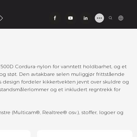
v
av 500D Cordura-nylon for vanntett holdbarhet, og et
 og støt. Den avtakbare selen muliggjør frittstående
ns design fordeler kikkertvekten jevnt over skuldre og
standsmålerlommer og et inkludert regntrekk for
re (Multicam®, Realtree® osv.), stoffer, logoer og