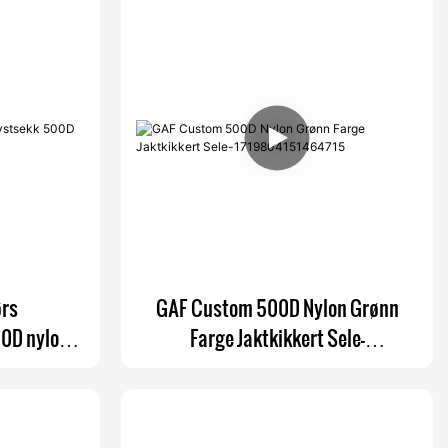
ørs
GAF Custom 500D Nylon Grønn
0D nylon -
Farge Jaktkikkert Sele-
1719804151464715