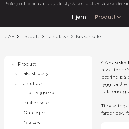
Profesjonell produsent av jaktutstyr & Taktisk utstyrsleverandør si
Hjem
Produtt
GAF
Produtt
Jaktutstyr
Kikkertsele
GAFs
kikker
Produtt
mykt innerfô
Taktisk utstyr
bæring på br
Taktisk Vest
Jaktutstyr
rygg for å 
fullstendig 
Taktisk ryggsekk
Jakt ryggsekk
Taktisk belte
Kikkertsele
Tilpasningsa
Gun Bag
Gamasjer
farger osv.,
Militær drakt
Jaktvest