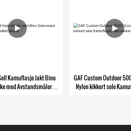
ell Kamuflasje Jakt Bino
GAF Custom Outdoor 50
ske med Avstandsmåler
Nylon kikkert sele Kamuf
Veske
kikkert bag