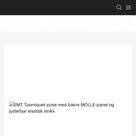
Taktisk utstyr
Jaktutstyr
Vanntett tørrpose