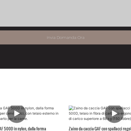
Invia Domanda Ora
AF 500D in nylon, dalla forma
Zaino da caccia GAF con spallacci regol