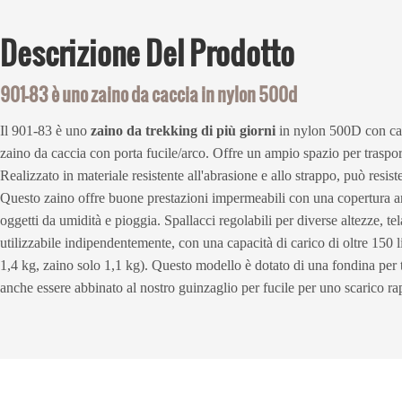
Descrizione
Del Prodotto
901-83 è uno zaino da caccia in nylon 500d
Il 901-83 è uno
zaino da trekking di più giorni
in nylon 500D con capa
zaino da caccia con porta fucile/arco. Offre un ampio spazio per trasport
Realizzato in materiale resistente all'abrasione e allo strappo, può resist
Questo zaino offre buone prestazioni impermeabili con una copertura an
oggetti da umidità e pioggia. Spallacci regolabili per diverse altezze, tel
utilizzabile indipendentemente, con una capacità di carico di oltre 150 li
1,4 kg, zaino solo 1,1 kg). Questo modello è dotato di una fondina per t
anche essere abbinato al nostro guinzaglio per fucile per uno scarico ra