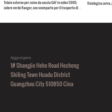
Telaio esterno per zaino da caccia GAF in nylon 500D,
fisiologica curva, 
colore verde Ranger, con scomparto per il trasporto di
alluminio e scomp
carne, per carichi superiori a 150 libbre (circa 68 kg).
Aggiungere:
1# Shangjie Hehe Road Hecheng
Shiling Town Huadu District
Guangzhou City 510850 Cina