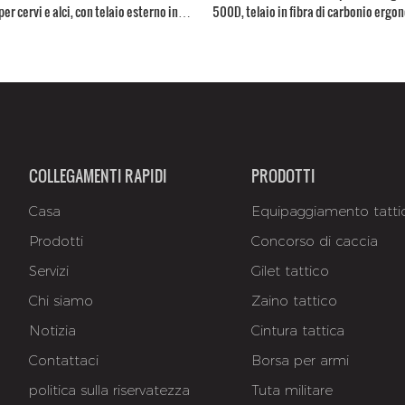
per cervi e alci, con telaio esterno in
500D, telaio in fibra di carbonio ergo
arto per la carne.
di carico superiore a 68 kg (150 libbre)
COLLEGAMENTI RAPIDI
PRODOTTI
Casa
Equipaggiamento tatti
Prodotti
Concorso di caccia
Servizi
Gilet tattico
Chi siamo
Zaino tattico
Notizia
Cintura tattica
Contattaci
Borsa per armi
politica sulla riservatezza
Tuta militare