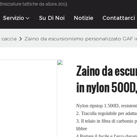
ttrezzature tattiche da allora 2013
Servizio
Su Di Noi
Notizie
Contattarci
 caccia
Zaino da escursionismo personalizzato GAF in
Zaino da escu
in nylon 500D,
Nylon ripstop 1.500D, resistent
2. Tracolla regolabile per adatta
3. Il telaio in fibra di carboni
libbre
4.Portare il fucile e l'arco dava