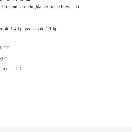
 5 secondi con cinghia per fucile brevettata
rbonio 1,4 kg, pacco solo 1,1 kg
1-83
igio
lon 500D