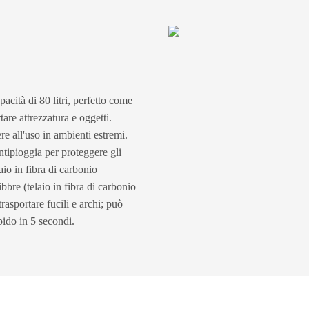
cità di 80 litri, perfetto come
are attrezzatura e oggetti.
ere all'uso in ambienti estremi.
tipioggia per proteggere gli
aio in fibra di carbonio
bbre (telaio in fibra di carbonio
rasportare fucili e archi; può
pido in 5 secondi.