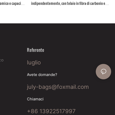
nomico e capacità
indipendentemente, con telaio in fibra di carbonio e
.
diverse capacità di carico.
Referente
co
luglio
Avete domande?
july-bags@foxmail.com
Chiamaci
+86 13922517997